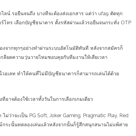
ลน์ รอยืนจนถึง บางทีจะต้องส่งเอกสาร แต่ว่า ufa9 ตัดทุก
ร์โทร เลือกบัญชีธนาคาร ตั้งรหัสผ่านแล้วรอยืนจนกระทั่ง OTP
ื่องจากทุกๆอย่างทำผ่านระบบอัตโนมัติทันที หลังจากสมัครก็
่เกลียดความวุ่นวายไหมชอบคุยกับทีมงานให้เสียเวลา
่วอเลท ทำให้คนที่ไม่มีบัญชีธนาคารก็สามารถเล่นได้ด้วย
ทีอาจต้องใช้เวลาทั้งวันในการเลือกเกมเดียว
ไม่ว่าจะเป็น PG Soft, Joker Gaming, Pragmatic Play, Red
 แม้กระนั้นทดลองเล่นแล้วหลังจากนั้นก็รู้สึกสนุกสนานไม่แพ้ค่าย