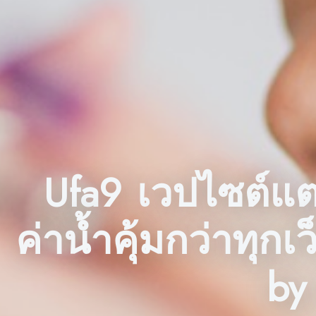
Ufa9 เวปไซต์แต
ค่าน้ำคุ้มกว่าทุกเ
by