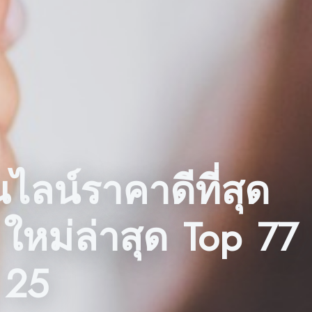
ลน์ราคาดีที่สุด
่ ใหม่ล่าสุด Top 77
 25