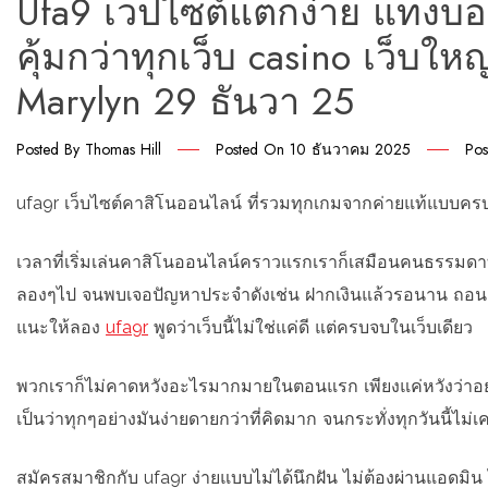
Ufa9 เวปไซต์แตกง่าย แทงบอล
คุ้มกว่าทุกเว็บ casino เว็บใหญ
Marylyn 29 ธันวา 25
Posted By
Thomas Hill
Posted On
10 ธันวาคม 2025
Pos
ufa9r เว็บไซต์คาสิโนออนไลน์ ที่รวมทุกเกมจากค่ายแท้แบบครบ
เวลาที่เริ่มเล่นคาสิโนออนไลน์คราวแรกเราก็เสมือนคนธรรมดาทั่ว
ลองๆไป จนพบเจอปัญหาประจำดังเช่น ฝากเงินแล้วรอนาน ถอนเงินม
แนะให้ลอง
ufa9r
พูดว่าเว็บนี้ไม่ใช่แค่ดี แต่ครบจบในเว็บเดียว
พวกเราก็ไม่คาดหวังอะไรมากมายในตอนแรก เพียงแค่หวังว่าอ
เป็นว่าทุกๆอย่างมันง่ายดายกว่าที่คิดมาก จนกระทั่งทุกวันนี้ไม่เค
สมัครสมาชิกกับ ufa9r ง่ายแบบไม่ได้นึกฝัน ไม่ต้องผ่านแอดมิน 