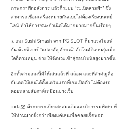
ภาพกราฟิกอลังการ แล้วก็ระบบ “ระเบิดสายฟ้า” ซึ่ง
สามารถเชื่อมเครื่องหมายกันแบบไม่ต้องเรียงบนเพย์
ไลน์ ทำให้การชนะกำเนิดได้มากมายมากขึ้นเรื่อยๆ
3. เกม Sushi Smash จาก PG SLOT ก็มาแรงไม่แพ้
กัน ด้วยฟีเจอร์ “แปลงสัญลักษณ์” อัตโนมัติแบบสุ่มเมื่อ
ใดก็ตามหมุน ช่วยให้จังหวะเข้าสู่รอบโบนัสสูงมากขึ้น
อีกทั้งสามเกมนี้มีให้เล่นแล้วที่ สล็อต และที่สำคัญคือ
อัปเดตให้เล่นได้ตั้งแต่วันแรกที่เกมเปิดตัว ไม่ต้องรอ
คอยหลายสัปดาห์เหมือนบางเว็บ
jinda55 มีระบบระเบียบสะสมแต้มและกิจกรรมพิเศษ ที่
ให้ท่านมากยิ่งกว่าเพียงแค่เล่นเพื่อคอยแจ็คพอต