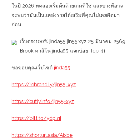
ในปี 2026 ทดลองเริ่มต้นด้วยเกมที่ใช่ และบางทีอาจ
จะพบว่ามันเป็นแหล่งรายได้เสริมที่คุณไม่เคยคิดมา
ก่อน
เว็บตรง100% jinda55 jin55.xyz 25 มีนาคม 2569
Brook คาสิโน jinda55 แจกบ่อย Top 41
ขอขอบคุณเว็ปไซต์
jinda55
https://rebrand.ly/jin55-xyz
https://cutly.info/jin55-xyz
https://bitt.to/ydplqi
https://shorturl.asia/Aixbe