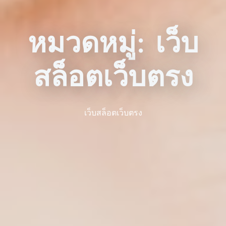
หมวดหมู่:
เว็บ
สล็อตเว็บตรง
เว็บสล็อตเว็บตรง