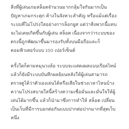
สิ่งที่ผู้เล่นเกมสล็อตจำนวนมากกลุ้มใจกันมากเป็น
ปัญหาเกมกระตุก ค้างในจังหวะสำคัญ หรือแม้แต่เรื่อง
ระบบที่ไม่โปร่งใสอย่างการล็อกยูส แต่ว่าสิ่งพวกนี้แทบ
จะไม่เคยเกิดขึ้นกับผู้เล่น สล็อต เนื่องจากว่าระบบของ
ตรงนี้ถูกพัฒนาขึ้นมารองรับทั้งบนมือถือและก็
คอมพิวเตอร์แบบ 100 เปอร์เซ็นต์
ครั้งใดก็ตามหมุนวงล้อ ระบบจะแสดงผลแบบเรียลไทม์
แล้วก็ยังมีระบบบันทึกผลย้อนหลังให้ผู้เล่นสามารถ
ตรวจดูได้ว่าตัวเองเล่นได้หรือเสียในช่วงเวลาไหนบ้าง
ความโปร่งสบายใสนี้สร้างความเชื่อมั่นและมั่นใจให้ผู้
เล่นได้มากขึ้น แล้วก็นำมาซึ่งการทำให้ สล็อต เปลี่ยน
เป็นเว็บที่มีการบอกต่อกันแบบปากต่อปากมากที่สุดเว็บ
หนึ่ง