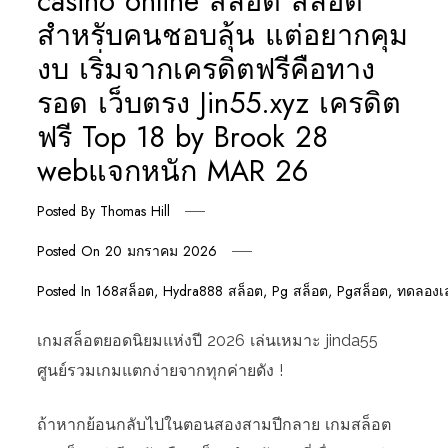
casino online สล็อต สล็อต
สำหรับคนชอบลุ้น แต่อยากคุม
งบ เริ่มจากเครดิตฟรีคือทาง
รอด เว็บตรง Jin55.xyz เครดิต
ฟรี Top 18 by Brook 28
webแจกหนัก MAR 26
Posted By
Thomas Hill
Posted On
20 มกราคม 2026
Posted In
168สล็อต
,
Hydra888 สล็อต
,
Pg สล็อต
,
Pgสล็อต
,
ทดลองเล
เกมสล็อตยอดนิยมแห่งปี 2026 เล่นเหมาะ jinda55
ศูนย์รวมเกมแตกง่ายจากทุกค่ายดัง !
ถ้าหากย้อนกลับไปในตอนสองสามปีกลาย เกมสล็อต