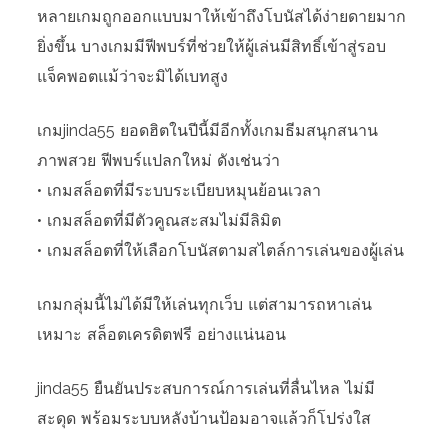
หลายเกมถูกออกแบบมาให้เข้าถึงโบนัสได้ง่ายดายมาก
ยิ่งขึ้น บางเกมมีฟีพบร์ที่ช่วยให้ผู้เล่นมีสิทธิ์เข้าสู่รอบ
แจ็คพอตแม้ว่าจะมิได้เบทสูง
เกมjinda55 ยอดฮิตในปีนี้มีอีกทั้งเกมธีมสนุกสนาน
ภาพสวย ฟีพบร์แปลกใหม่ ดังเช่นว่า
• เกมสล็อตที่มีระบบระเบียบหมุนย้อนเวลา
• เกมสล็อตที่มีตัวคูณสะสมไม่มีลิมิต
• เกมสล็อตที่ให้เลือกโบนัสตามสไตล์การเล่นของผู้เล่น
เกมกลุ่มนี้ไม่ได้มีให้เล่นทุกเว็บ แต่สามารถหาเล่น
เหมาะ สล็อตเครดิตฟรี อย่างแน่นอน
jinda55 ยืนยันประสบการณ์การเล่นที่ลื่นไหล ไม่มี
สะดุด พร้อมระบบหลังบ้านป้อมอาจแล้วก็โปร่งใส