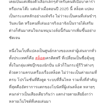
เคยเป็นแค่เพียงตัวเลือกเล็กๆสำหรับคนที่เบื่อบาคาร่า
หรือเกมโต๊ะ แต่แล้วเมื่อตอนปี 2026 นี้ สล็อต แปลง
เป็นกระแสหลักอย่างแท้จริง ไม่ว่าจะเป็นคนที่เล่นขำๆ
วันละนิด หรือคนที่เล่นเอาจริงเอาจังเป็นรายได้เสริม
ต่างก็หันมาสนใจเกมหมุนวงล้อนี้กันมากเพิ่มขึ้นอย่าง
ชัดเจน
หนึ่งในเว็บที่แปลงเป็นศูนย์กลางของเหล่าผู้เล่นจากทั่ว
ทั้งประเทศก็คือ
สล็อต
เครดิตฟรี ที่เปลี่ยนเป็นชื่อคุ้นหู
ทั้งในกลุ่มเฟซบุ๊กของนักปั่น แล้วก็ในกระทู้รีวิวต่างๆ
ด้วยความครบเครื่องเรื่องสล็อต ไม่ว่าจะเป็นค่ายเกมที่
ครบ โปรโมชั่นที่ดึงดูด ระบบที่ลื่นไหล รวมทั้งที่สำคัญ
ที่สุดคืออัตราการแตกของโบนัสที่ผู้เล่นสล็อต หลายๆ
คนกล่าวเป็นเสียงเดียวกันว่า แตกง่ายดายเสียยิ่งกว่า
หลายเว็บไซต์ที่เคยเล่นมา