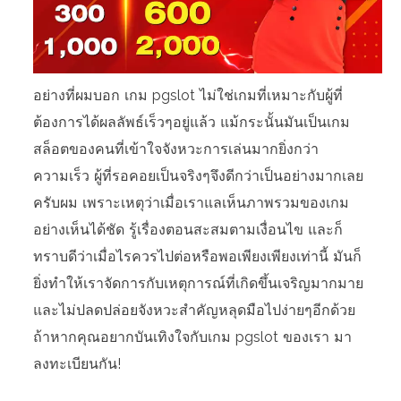
อย่างที่ผมบอก เกม pgslot ไม่ใช่เกมที่เหมาะกับผู้ที่
ต้องการได้ผลลัพธ์เร็วๆอยู่แล้ว แม้กระนั้นมันเป็นเกม
สล็อตของคนที่เข้าใจจังหวะการเล่นมากยิ่งกว่า
ความเร็ว ผู้ที่รอคอยเป็นจริงๆจึงดีกว่าเป็นอย่างมากเลย
ครับผม เพราะเหตุว่าเมื่อเราแลเห็นภาพรวมของเกม
อย่างเห็นได้ชัด รู้เรื่องตอนสะสมตามเงื่อนไข และก็
ทราบดีว่าเมื่อไรควรไปต่อหรือพอเพียงเพียงเท่านี้ มันก็
ยิ่งทำให้เราจัดการกับเหตุการณ์ที่เกิดขึ้นเจริญมากมาย
และไม่ปลดปล่อยจังหวะสำคัญหลุดมือไปง่ายๆอีกด้วย
ถ้าหากคุณอยากบันเทิงใจกับเกม pgslot ของเรา มา
ลงทะเบียนกัน!