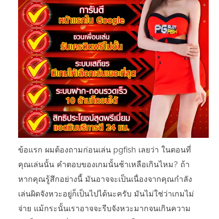
ข้อแรก ผมต้องถามก่อนเล่น pgfish เลยว่า ในตอนที่
คุณเล่นนั้น คำตอบของเกมนั้นช้าเหลือเกินไหม? ถ้า
หากคุณรู้สึกอย่างนี้ มันอาจจะเป็นเนื่องจากคุณกำลัง
เล่นผิดจังหวะอยู่ก็เป็นไปได้นะครับ มันไม่ใช่ว่าเกมไม่
จ่าย แม้กระนั้นเราอาจจะรีบจังหวะมากจนเกินความ