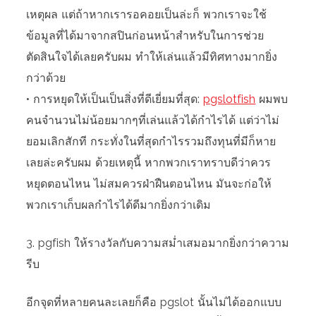
เหตุผล แต่ถ้าหากเรารอคอยเป็นล่ะก็ พวกเราจะใช้
ข้อมูลที่ได้มาจากสปินก่อนหน้าสำหรับในการช่วย
ตัดสินใจได้เลยครับผม ทำให้เล่นแล้วมีทิศทางมากยิ่ง
กว่าด้วย
• การหยุดให้เป็นเป็นสิ่งที่ดีเยี่ยมที่สุด:
pgslotfish
ผมพบ
คนจำนวนไม่น้อยมากๆที่เล่นแล้วได้กำไรได้ แต่ว่าไม่
ยอมเลิกสักที กระทั่งในที่สุดกำไรรวมถึงทุนที่มีก็หาย
เลยล่ะครับผม ด้วยเหตุนี้ หากพวกเราทราบดีว่าควร
หยุดตอนไหน ไม่สมควรฝ่าฝืนตอนไหน มันจะก่อให้
พวกเราเก็บผลกำไรได้ดีมากยิ่งกว่าเดิม
3. pgfish ให้รางวัลกับความสม่ำเสมอมากยิ่งกว่าความ
รีบ
อีกจุดที่หลายคนละเลยก็คือ pgslot นั้นไม่ได้ออกแบบ