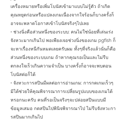
เครื่องหมายหรือเพิ่มโบนัสเข้ามาแบบไม่รู้ตัว ถ้าเกิด
คุณหยุดก่อนหรือแปลงเกมเนื่องจากใจร้อนก็บางครั้งก็
อาจจะพลาดโอกาสเข้าโบนัสจริงๆไปเลย
• ช่วงนิ่งคือส่วนหนึ่งของระบบ: คนไม่ใช่น้อยที่เล่นเร่ง
จังหวะมากเกินไป พอเพียงเจอช่วงนิ่งของเกม pgfish ก็
จะหาเรื่องหนีกันหมดเลยครับผม ทั้งๆที่จริงแล้วนั่นก็คือ
ส่วนหนึ่งของระบบเกม ถ้าหากคุณรอเป็นและไม่รีบ
ตกลงใจเร็วเกินความจำเป็น บางครั้งก็อาจจะพบตอน
โบนัสต่อก็ได้
• จังหวะการสปินมีผลต่อการอ่านเกม: การกดเกมเร็วๆ
มิได้ช่วยให้คุณพิจารณาการเปลี่ยนรูปแบบของเกมได้
หรอกนะครับ คนที่รอเป็นจริงๆจะปล่อยสปินแบบมี
ข้อมูลเสมอ กดสปินไปพินิจพิจารณาไป ไม่รีบจังหวะกา
รสปินมากเกินไป