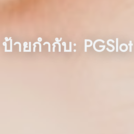
ป้ายกำกับ:
PGSlot