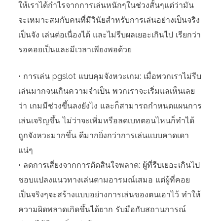
ให้เราได้กำไรจากการเล่นหนักๆในช่วงสั้นๆแต่ว่ามัน
จะเหมาะสมกับคนที่มีวินัยสำหรับการเล่นอย่างเป็นจริง
เป็นจัง เล่นต่อเนื่องได้ และไม่รีบผลเยอะเกินไป เรียกว่า
รอคอยเป็นและมีเวลาเพียงพอด้วย
• การเล่น pgslot แบบคุมจังหวะเกม: เมื่อพวกเราไม่รีบ
เล่นมากจนเกินความจำเป็น พวกเราจะเริ่มแลเห็นเลย
ว่า เกมมีช่วงขึ้นลงยังไง และก็สามารถกำหนดแผนการ
เล่นเจริญขึ้น ไม่ว่าจะเพิ่มหรือลดเบทตอนไหนก็ทำได้
ถูกจังหวะมากขึ้น ดีมากยิ่งกว่าการเล่นแบบคาดเดา
แน่ๆ
• ลดการเสี่ยงจากการตัดสินใจพลาด: ผู้ที่รีบเยอะเกินไป
ชอบแปลงแนวทางเล่นตามอารมณ์เสมอ แต่ผู้ที่คอย
เป็นจริงๆจะสร้างแบบอย่างการเล่นของตนเอาไว้ ทำให้
ความผิดพลาดเกิดขึ้นได้ยาก รับมือกับสถานการณ์