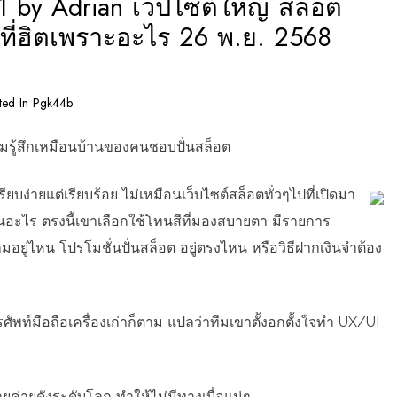
51 by Adrian เวปไซต์ใหญ่ สล็อต
ผลที่ฮิตเพราะอะไร 26 พ.ย. 2568
ted In
Pgk44b
ความรู้สึกเหมือนบ้านของคนชอบปั่นสล็อต
รียบง่ายแต่เรียบร้อย ไม่เหมือนเว็บไซต์สล็อตทั่วๆไปที่เปิดมา
็นอะไร ตรงนี้เขาเลือกใช้โทนสีที่มองสบายตา มีรายการ
มอยู่ไหน โปรโมชั่นปั่นสล็อต อยู่ตรงไหน หรือวิธีฝากเงินจำต้อง
ัพท์มือถือเครื่องเก่าก็ตาม แปลว่าทีมเขาตั้งอกตั้งใจทำ UX/UI
ค่ายดังระดับโลก ทำให้ไม่มีทางเบื่อแน่ๆ