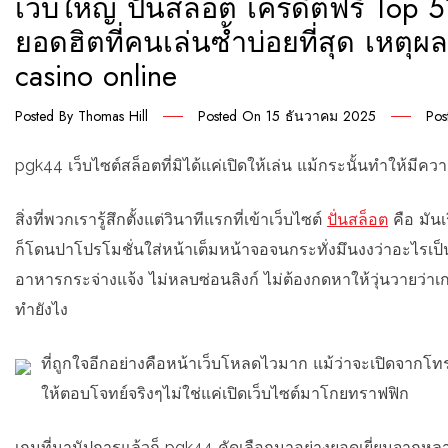
เว็บใหญ่ ปั่นสล็อต เครดิตฟรี Top 
ยอดฮิตที่คนเล่นซ้ำบ่อยที่สุด เหตุ
casino online
Posted By
Thomas Hill
Posted On
15 ธันวาคม 2025
Pos
pgk44 เว็บไซต์สล็อตที่มิได้แค่เปิดให้เล่น แม้กระนั้นทำให้มี
สิ่งที่พวกเรารู้สึกตั้งแต่วินาทีแรกที่เข้าเว็บไซต์
ปั่นสล็อต
คือ มันเ
ก็โดนปาโปรโมชั่นใส่หน้าเต็มหน้าจอจนกระทั่งมึนงงว่าอะไรเป
อาหารกระจ่างแจ้ง ไม่หลบซ่อนลิงก์ ไม่ต้องกดหาให้วุ่นวายว่าเก
ทำยังไง
ที่ถูกใจอีกอย่างคือหน้าเว็บโหลดไวมาก แม้ว่าจะเปิดจากโทรศ
ให้ตอบโจทย์จริงๆไม่ใช่แค่เปิดเว็บไซต์มาโกยทราฟฟิก
เกมที่นานัปการแล้วก็ pgk44 คัดเลือกมาอย่างยอดเยี่ยมจากหลาย