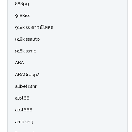
888pg
918Kiss
918kiss ดาวน์โหลด
918kissauto
918kissme
ABA
ABAGroup2
allbet24hr
alot66
alot666
ambking