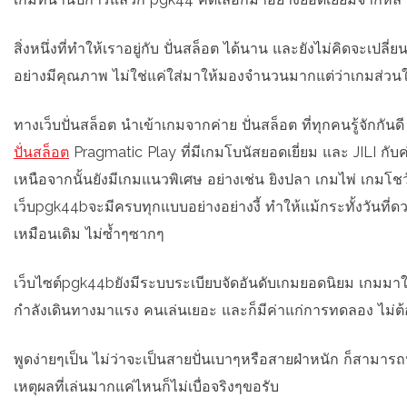
สิ่งหนึ่งที่ทำให้เราอยู่กับ ปั่นสล็อต ได้นาน และยังไม่คิดจะเปลี่
อย่างมีคุณภาพ ไม่ใช่แค่ใส่มาให้มองจำนวนมากแต่ว่าเกมส่วนใหญ่
ทางเว็บปั่นสล็อต นำเข้าเกมจากค่าย ปั่นสล็อต ที่ทุกคนรู้จักกันดี
ปั่นสล็อต
Pragmatic Play ที่มีเกมโบนัสยอดเยี่ยม และ JILI กับค
เหนือจากนั้นยังมีเกมแนวพิเศษ อย่างเช่น ยิงปลา เกมไพ่ เกมโชว์
เว็บpgk44bจะมีครบทุกแบบอย่างอย่างงี้ ทำให้แม้กระทั้งวันที่ดวง
เหมือนเดิม ไม่ซ้ำๆซากๆ
เว็บไซต์pgk44bยังมีระบบระเบียบจัดอันดับเกมยอดนิยม เกมมาใ
กำลังเดินทางมาแรง คนเล่นเยอะ และก็มีค่าแก่การทดลอง ไม่ต้องส
พูดง่ายๆเป็น ไม่ว่าจะเป็นสายปั่นเบาๆหรือสายฝ่าหนัก ก็สามาร
เหตุผลที่เล่นมากแค่ไหนก็ไม่เบื่อจริงๆขอรับ