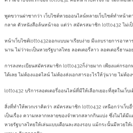
พูดขวานผ่าซากว่า เว็บไซต์หวยออนไลน์หลายเว็บไซต์ทำหน้าตาร
กลาด ตัวหนังสือล้นหน้าจอ แต่ว่า สมัครสมาชิก lotto432 ไม่เป็
หน้าเว็บไซต์lotto432ออกแบบมาเรียบง่าย มีแถบรายการอาหารแ
นาน ไม่ว่าจะเป็นหวยรัฐบาลไทย ลอตเตอรี่ลาว ลอตเตอรี่ฮานอย ลอ
การลงทะเบียนสมัครสมาชิก lotto432ก็ง่ายมาก เพียงแค่กรอกห
ได้เลย ไม่ต้องแอดไลน์ ไม่ต้องส่งเอกสารอะไรให้วุ่นวาย ไม่ต้อ
lotto432 บริการลอตเตอรี่ออนไลน์ที่มีให้เลือกเยอะที่สุดในเว็บเด
สิ่งที่ทำให้พวกเราคิดว่า สมัครสมาชิก lotto432 เหนือกว่าเว็บอื
เป็นเรื่อง ความหลากหลายของจำพวกสลากกินแบ่ง ซึ่งไม่ได้มีแค
หวยรัฐบาลไทยให้เล่นแบบเดือนละสองรอบ แม้กระนั้นมีหวยให้เ