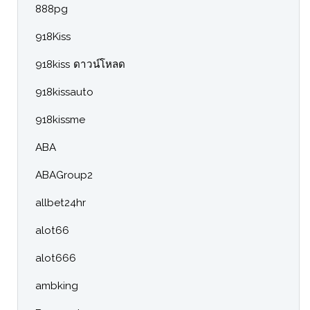
888pg
918Kiss
918kiss ดาวน์โหลด
918kissauto
918kissme
ABA
ABAGroup2
allbet24hr
alot66
alot666
ambking