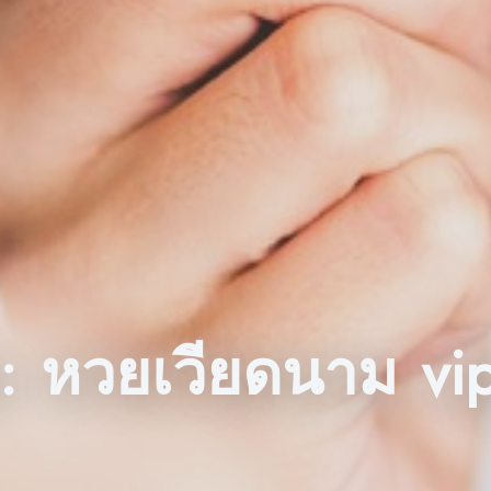
บ:
หวยเวียดนาม vi