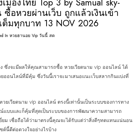
เมืองไทย Top 3 by Samual sky-
 ซื้อหวยผ่านเว็บ ถูกแล้วเงินเข้า
ายเต็มทุกบาท 13 NOV 2026
ed In
หวยฮานอย Vip วันนี้ สด
ง ซึ่งจะมีผลให้คุณสามารถซื้อ หวยเวียดนาม vip ออนไลน์ ได้
อนไลน์ที่มีคุ้ม ซึ่งวันนี้เราจะมาเสนอแนะเว็บสลากกินแบ่งที่
ร หวยเวียดนาม vip ออนไลน์ ตรงนี้เท่านั้นเป็นระบบของการทาง
รณ์แบบและก็คุ้มที่สุดเป็นระบบของการพัฒนาความสามารถ
ยม เชื่อถือได้ว่ามาตรงนี้คุณจะได้รับแต่ว่าสิ่งดีๆทดแทนแน่นอน
ต์นี้ดีต่อดวงใจอย่างไรบ้าง