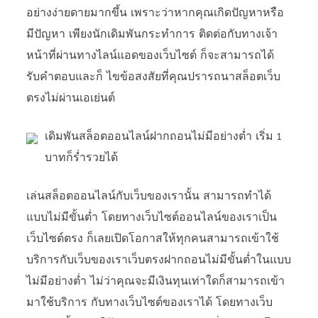
อย่างง่ายดายมากขึ้น เพราะว่าหากคุณเกิดปัญหาหรือ
มีปัญหา เพียงนักเดิมพันกระทำการ ติดต่อกับทางเจ้า
หน้าที่ผ่านทางไลน์แอดของเว็บไซต์ ก็จะสามารถได้
รับคำตอบและก็ ไขข้อสงสัยที่คุณปรารถนาสล็อตเว็บ
ตรงไม่ผ่านเอเย่นต์
เดิมพันสล็อตออนไลน์ฝากถอนไม่มีอย่างต่ำ เริ่ม 1
บาทก็ร่ำรวยได้
เล่นสล็อตออนไลน์กับเว็บของเรานั้น สามารถทำได้
แบบไม่มีขั้นต่ำ โดยทางเว็บไซต์ออนไลน์ของเราเป็น
เว็บไซต์ตรง ก็เลยเปิดโอกาสให้ทุกคนสามารถเข้าใช้
บริการกับเว็บของเราเว็บตรงฝากถอนไม่มีขั้นต่ำในแบบ
ไม่มีอย่างต่ำ ไม่ว่าคุณจะมีเงินทุนเท่าใดก็สามารถเข้า
มาใช้บริการ กับทางเว็บไซต์ของเราได้ โดยทางเว็บ