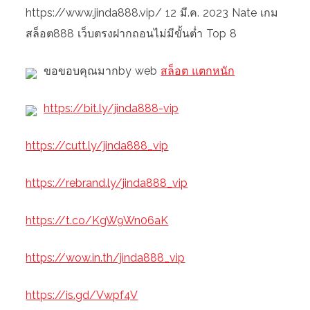
https://www.jinda888.vip/ 12 มี.ค. 2023 Nate เกม
สล็อต888 เว็บตรงฝากถอนไม่มีขั้นต่ำ Top 8
ขอขอบคุณมากby web
สล็อต แตกหนัก
https://bit.ly/jinda888-vip
https://cutt.ly/jinda888_vip
https://rebrand.ly/jinda888_vip
https://t.co/KgW9Wn06aK
https://wow.in.th/jinda888_vip
https://is.gd/Vwpf4V