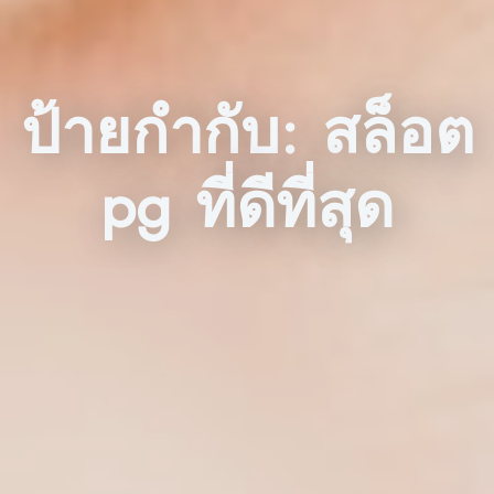
ป้ายกำกับ:
สล็อต
pg ที่ดีที่สุด