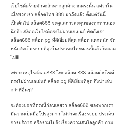
เว็บไซต์ดุร้ายมักจะถ้าหากลูกค้าจากตรงนั้น แต่ว่าใน
เมื่อพวกเรา สล็อตไทย 888 มาถึงแล้ว ตั้งแต่วันนี้
เป็นต้นไป สล็อต888 จะดูแลการลงทุนของทุกท่านเอง
นึกถึง สล็อตเว็บไซต์ตรงไม่ผ่านเอเย่นต์ คิดถึงเรา
สล็อต888 สล็อต pg ที่ดีเยี่ยมที่สุด สล็อต แตกหนัก จัด
หนักจัดเต็มระบบที่สุดในประเทศไทยตอนนี้แล้วก็ตลอด
ไป!!!
เพราะเหตุไรสล็อต888 ไทยสล็อต 888 สล็อตเว็บไซต์
ตรงไม่ผ่านเอเย่นต์ สล็อต pg ที่ดีเยี่ยมที่สุด ถึงน่าเล่น
กว่าที่อื่นๆ?
จะต้องบอกที่ตรงนี้ก่อนเลยว่า สล็อต888 ของพวกเรา
มีความเป็นมือโปรสูงมาก ไม่ว่าจะเรื่องระบบ ประเด็น
การบริการ หรือรวมไปถึงเรื่องความสนใจลูกค้า ถาม