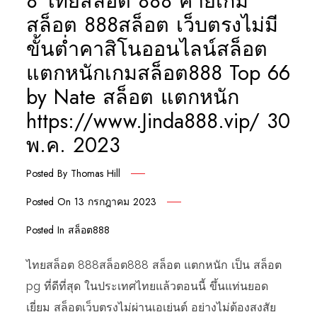
8 ไทยสล็อต 888 ค่ายเกม
สล็อต 888สล็อต เว็บตรงไม่มี
ขั้นต่ำคาสิโนออนไลน์สล็อต
แตกหนักเกมสล็อต888 Top 66
by Nate สล็อต แตกหนัก
https://www.Jinda888.vip/ 30
พ.ค. 2023
Posted By
Thomas Hill
Posted On
13 กรกฎาคม 2023
Posted In
สล็อต888
ไทยสล็อต 888สล็อต888 สล็อต แตกหนัก เป็น สล็อต
pg ที่ดีที่สุด ในประเทศไทยแล้วตอนนี้ ขึ้นแท่นยอด
เยี่ยม สล็อตเว็บตรงไม่ผ่านเอเย่นต์ อย่างไม่ต้องสงสัย