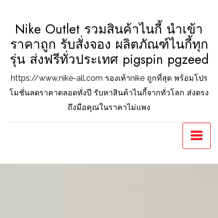
Skip
to
Nike Outlet รวมสินค้าไนกี้ นำเข้า
content
ราคาถูก รับสั่งจอง ผลิตภัณฑ์ไนกี้ทุก
รุ่น ส่งฟรีทั่วประเทศ pigspin pgzeed
https://www.nike-all.com รองเท้าnike ถูกที่สุด พร้อมโปร
โมชั่นลดราคาตลอดทั่งปี รับหาสินค้าไนกี้จากทั่วโลก ส่งตรง
ถึงมือคุณในราคาไม่แพง