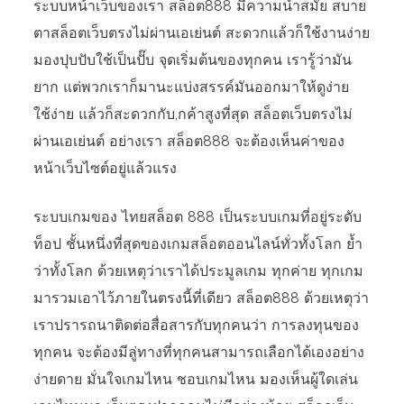
ระบบหน้าเว็บของเรา สล็อต888 มีความนำสมัย สบาย
ตาสล็อตเว็บตรงไม่ผ่านเอเย่นต์ สะดวกแล้วก็ใช้งานง่าย
มองปุบปับใช้เป็นปั๊บ จุดเริ่มต้นของทุกคน เรารู้ว่ามัน
ยาก แต่พวกเราก็มานะแบ่งสรรค์มันออกมาให้ดูง่าย
ใช้ง่าย แล้วก็สะดวกกับ,กค้าสูงที่สุด สล็อตเว็บตรงไม่
ผ่านเอเย่นต์ อย่างเรา สล็อต888 จะต้องเห็นค่าของ
หน้าเว็บไซต์อยู่แล้วแรง
ระบบเกมของ ไทยสล็อต 888 เป็นระบบเกมที่อยู่ระดับ
ท็อป ชั้นหนึ่งที่สุดของเกมสล็อตออนไลน์ทั่วทั้งโลก ย้ำ
ว่าทั้งโลก ด้วยเหตุว่าเราได้ประมูลเกม ทุกค่าย ทุกเกม
มารวมเอาไว้ภายในตรงนี้ที่เดียว สล็อต888 ด้วยเหตุว่า
เราปรารถนาติดต่อสื่อสารกับทุกคนว่า การลงทุนของ
ทุกคน จะต้องมีลู่ทางที่ทุกคนสามารถเลือกได้เองอย่าง
ง่ายดาย มั่นใจเกมไหน ชอบเกมไหน มองเห็นผู้ใดเล่น