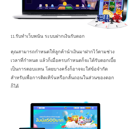
11.รับทำเว็บพนัน ระบบฝากเงินรับดอก
คุณสามารถกำหนดให้ลูกค้านำเงินมาฝากไว้ตามช่วง
เวลาที่กำหนด แล้วก็เมื่อครบกำหนดก็จะได้รับดอกเบี้ย
เป็นการตอบแทน โดยบางครั้งก็อาจจะใส่ข้อจำกัด
สำหรับเพื่อการติดเทิร์นหรือกลั้นถอนในส่วนของดอก
ก็ได้