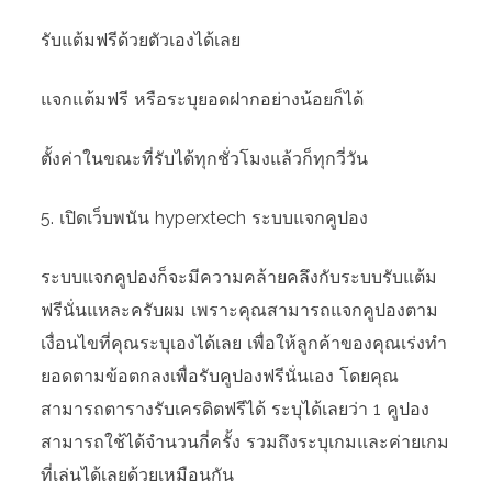
รับแต้มฟรีด้วยตัวเองได้เลย
แจกแต้มฟรี หรือระบุยอดฝากอย่างน้อยก็ได้
ตั้งค่าในขณะที่รับได้ทุกชั่วโมงแล้วก็ทุกวี่วัน
5. เปิดเว็บพนัน hyperxtech ระบบแจกคูปอง
ระบบแจกคูปองก็จะมีความคล้ายคลึงกับระบบรับแต้ม
ฟรีนั่นแหละครับผม เพราะคุณสามารถแจกคูปองตาม
เงื่อนไขที่คุณระบุเองได้เลย เพื่อให้ลูกค้าของคุณเร่งทำ
ยอดตามข้อตกลงเพื่อรับคูปองฟรีนั่นเอง โดยคุณ
สามารถตารางรับเครดิตฟรีได้ ระบุได้เลยว่า 1 คูปอง
สามารถใช้ได้จำนวนกี่ครั้ง รวมถึงระบุเกมและค่ายเกม
ที่เล่นได้เลยด้วยเหมือนกัน