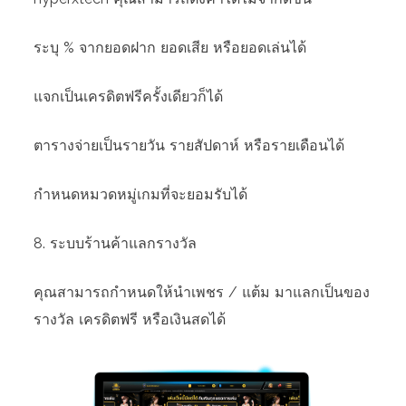
ระบุ % จากยอดฝาก ยอดเสีย หรือยอดเล่นได้
แจกเป็นเครดิตฟรีครั้งเดียวก็ได้
ตารางจ่ายเป็นรายวัน รายสัปดาห์ หรือรายเดือนได้
กำหนดหมวดหมู่เกมที่จะยอมรับได้
8. ระบบร้านค้าแลกรางวัล
คุณสามารถกำหนดให้นำเพชร / แต้ม มาแลกเป็นของ
รางวัล เครดิตฟรี หรือเงินสดได้