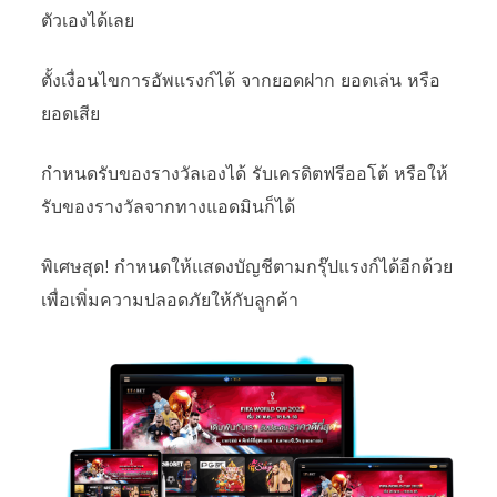
ตัวเองได้เลย
ตั้งเงื่อนไขการอัพแรงก์ได้ จากยอดฝาก ยอดเล่น หรือ
ยอดเสีย
กำหนดรับของรางวัลเองได้ รับเครดิตฟรีออโต้ หรือให้
รับของรางวัลจากทางแอดมินก็ได้
พิเศษสุด! กำหนดให้แสดงบัญชีตามกรุ๊ปแรงก์ได้อีกด้วย
เพื่อเพิ่มความปลอดภัยให้กับลูกค้า