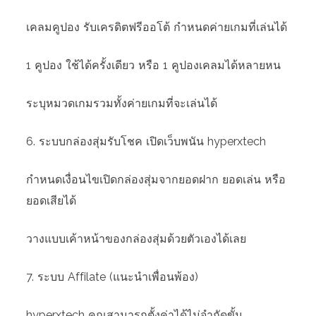
เคลมคูปอง รับเครดิตฟรีออโต้ กำหนดค่ายเกมที่เล่นได้
1 คูปอง ใช้ได้ครั้งเดียว หรือ 1 คูปองเคลมได้หลายหน
ระบุหมวดเกมรวมทั้งค่ายเกมที่จะเล่นได้
6. ระบบกล่องสุ่มรับโชค เปิดเว็บพนัน hyperxtech
กำหนดเงื่อนไขเปิดกล่องสุ่มจากยอดฝาก ยอดเล่น หรือ
ยอดเสียได้
วางแบบเค้าหน้าของกล่องสุ่มด้วยตัวเองได้เลย
7. ระบบ Affilate (แนะนำเพื่อนพ้อง)
hyperxtech คุณสามารถตั้งค่าได้ไม่จำกัดขั้น