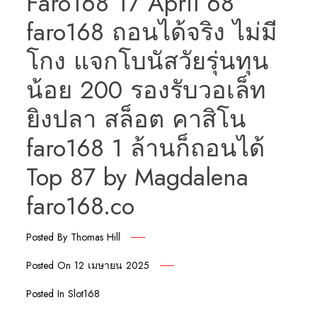
Faro168 17 April 68
faro168 ถอนได้จริง ไม่มี
โกง แจกโบนัสวัยรุ่นทุน
น้อย 200 รองรับวอเล็ท
ยิงปลา สล็อต คาสิโน
faro168 1 ล้านก็ถอนได้
Top 87 by Magdalena
faro168.co
Posted By
Thomas Hill
Posted On
12 เมษายน 2025
Posted In
Slot168