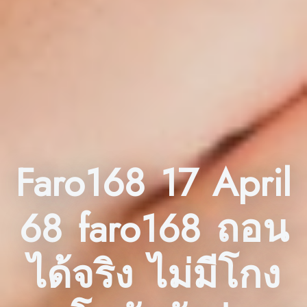
Faro168 17 April
68 faro168 ถอน
ได้จริง ไม่มีโกง