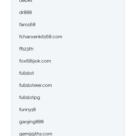
debet
dr888
faro168
fcharoenkit168.com
ff123th
fox689ok.com
fullslot
fullsloteiei.com
fullslotpg
funny18
gaojing888
gem99ths.com