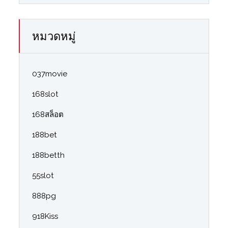
หมวดหมู่
037movie
168slot
168สล็อต
188bet
188betth
55slot
888pg
918Kiss