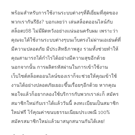
พร้อมสำหรับการใช้งานระบบต่างๆที่ดีเยี่ยมที่สุดของ
พวกเรากันรึยัง? บอกเลยว่า เล่นสล็อตออนไลน์กับ
สล็อต168 ไม่มีผิดหวังอย่างแน่นอนครับผม เพราะว่า
คุณจะได้ใช้งานระบบต่างๆบนเว็บตรงไม่ผ่านเอเย่นต์ที่
มีความปลอดภัย มีประสิทธิภาพสูง รวมทั้งช่วยทำให้
คุณสามารถได้กำไรได้อย่างมีความสุขอีกด้วย
นอกจากนั้น การผลิตรหัสผ่านในการเข้าใช้งาน
เว็บไซต์สล็อตออนไลน์ของเราก็จะช่วยให้คุณเข้าใช้
งานได้อย่างปลอดภัยเยอะขึ้นเรื่อยๆอีกด้วย หากคุณ
พอใจแล้วก็อยากลองใช้บริการกับพวกเราล่ะก็ สมัคร
สมาชิกใหม่กับเราได้แล้ววันนี้ ลงทะเบียนเป็นสมาชิก
ใหม่ฟรี ไร้คุณค่าขนบธรรมเนียมประเพณี 100%
สมัครสมาชิกใหม่แล้วมาสนุกสนานกันได้เลย!