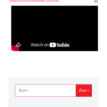
ค้นหา
สำหรับ: