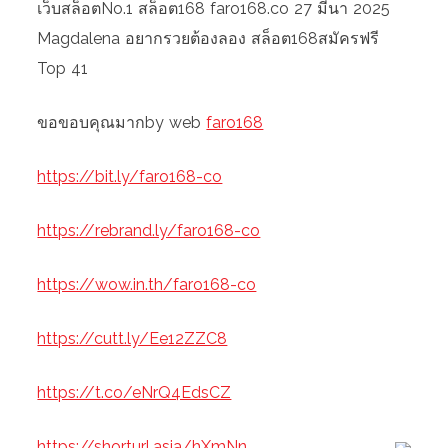
เว็บสล็อตNo.1 สล็อต168 faro168.co 27 มีนา 2025
Magdalena อยากรวยต้องลอง สล็อต168สมัครฟรี
Top 41
ขอขอบคุณมากby web
faro168
https://bit.ly/faro168-co
https://rebrand.ly/faro168-co
https://wow.in.th/faro168-co
https://cutt.ly/Ee12ZZC8
https://t.co/eNrQ4EdsCZ
https://shorturl.asia/hXmNn