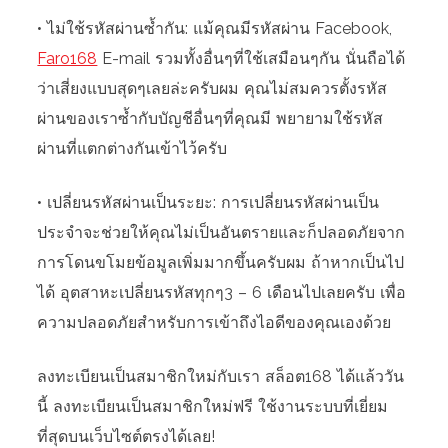
• ไม่ใช้รหัสผ่านซ้ำกัน: แม้คุณมีรหัสผ่าน Facebook,
Faro168
E-mail รวมทั้งอื่นๆที่ใช้เสมือนๆกัน นั่นถือได้
ว่าเสี่ยงแบบสุดๆเลยล่ะครับผม คุณไม่สมควรตั้งรหัส
ผ่านของเราซ้ำกับบัญชีอื่นๆที่คุณมี พยายามใช้รหัส
ผ่านที่แตกต่างกันเข้าไว้ครับ
• เปลี่ยนรหัสผ่านเป็นระยะ: การเปลี่ยนรหัสผ่านเป็น
ประจำจะช่วยให้คุณไม่เป็นอันตรายและก็ปลอดภัยจาก
การโดนขโมยข้อมูลเพิ่มมากขึ้นครับผม ถ้าหากเป็นไป
ได้ อุตสาหะเปลี่ยนรหัสทุกๆ3 – 6 เดือนไปเลยครับ เพื่อ
ความปลอดภัยสำหรับการเข้าถึงไอดีของคุณเองด้วย
ลงทะเบียนเป็นสมาชิกใหม่กับเรา สล็อต168 ได้แล้ววัน
นี้ ลงทะเบียนเป็นสมาชิกใหม่ฟรี ใช้งานระบบที่เยี่ยม
ที่สุดบนเว็บไซต์ตรงได้เลย!