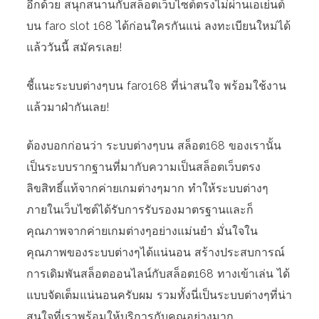
อีกด้วย สนุกสนานกับสล็อตเว็บไซต์ตรงไม่ผ่านเอเย่นต์
บน faro slot 168 ได้ก่อนใครกันแน่ ลงทะเบียนใหม่ได้
แล้ววันนี้ สมัครเลย!
ชี้แนะระบบต่างๆบน faro168 ที่น่าสนใจ พร้อมใช้งาน
แล้วมาฝ่ากันเลย!
ต้องบอกก่อนว่า ระบบต่างๆบน สล็อต168 ของเรานั้น
เป็นระบบรากฐานที่มากับความเป็นสล็อตเว็บตรง
ลิขสิทธิ์แท้จากค่ายเกมต่างๆมาก ทำให้ระบบต่างๆ
ภายในเว็บไซต์ได้รับการรับรองมาตรฐานและก็
คุณภาพจากค่ายเกมต่างๆอย่างแม่นยำ มั่นใจใน
คุณภาพของระบบต่างๆได้แน่นอน สร้างประสบการณ์
การเดิมพันสล็อตออนไลน์กับสล็อต168 ทางเข้าเล่น ได้
แบบจัดเต็มแน่นอนครับผม รวมทั้งนี่เป็นระบบต่างๆที่น่า
สนใจที่เราพร้อมให้บริการกับคุณอย่างมาก