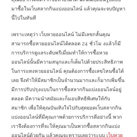
มาซื้อในเว็บสลากกินแบ่งออนไลน์ แล้วคุณจะจบปัญหา
นี้ไปในทันที
เพราะเหตุว่า เว็บหวยออนไลน์ ไม่มีเลขกลั้นคุณ
สามารถซื้อหวยออนไลน์ได้ตลอด 24 ชั่วโม งแล้วก็มี
การบริการดูแลระดับพรีเมี่ยมทำให้การซื้อหวย
ออนไลน์นั้นมีความสนุกและก็เต็มไปด้วยประสิทธิภาพ
ในการแทงหวยออนไลน์ คุณต้องการซื้อเลขไหนซื้อได้
เลย จึงทำให้มีสมาชิกเป็นจำนวนมากและก็มากเพิ่มขึ้น
มีการปรับปรุงแบบในการซื้อสลากกินแบ่งออนไลน์อยู่
ตลอด มีความนำสมัยและก็มอบสิทธิพิเศษให้กับ
สมาชิก เพื่อให้คุณบันเทิงใจไปกับสุดยอดเว็บสลากกิน
แบ่งออนไลน์ที่มีคุณภาพด้วยการบริการดีอย่างนี้ พวก
เราจึงต้องการที่จะให้คุณมาเป็นพวกซื้อสลากกินแบ่ง
ออนไลน์ด้วยกัน แล้วคุณจะทราบเลยว่าระบบ
เว็บหวย