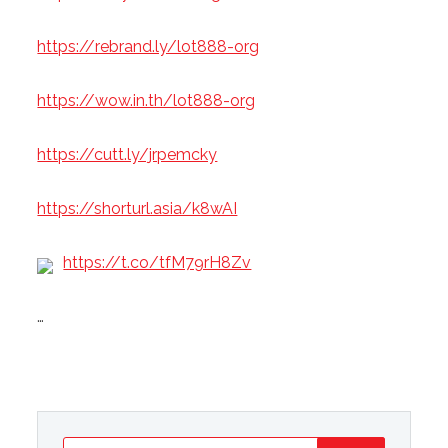
https://rebrand.ly/lot888-org
https://wow.in.th/lot888-org
https://cutt.ly/jrpemcky
https://shorturl.asia/k8wAI
https://t.co/tfM79rH8Zv
…