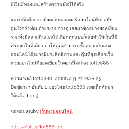
มีเงินมีทองและสร้างความมั่งมีได้จริง
และก็นี่ก็คือยอดเยี่ยมเว็บลอตเตอรี่ออนไลน์ที่นำสมัย
อุ่นใจกว่าเดิม ด้วยระบบการดูแลสมาชิกอย่างยอดเยี่ยม
รวมทั้งมีสลากกินแบ่งให้เลือกทุกแบบก็เลยทำให้เว็บนี้มี
ครบจบในที่เดียว ทำให้คุณสามารถซื้อสลากกินแบ่ง
ออนไลน์ได้อย่างมีประสิทธิภาพและคุ้มที่สุดเลือกเว็บ
หวยออนไลน์ที่ยอดเยี่ยมในตอนนี้จะต้อง lotto888
หวยมาเลย์ lotto888 lot888.org 27 MAR 25
Benjamin อันดับ 1 ของไทย lotto888 เลขเด็ดคัดมา
ให้แล้ว Top 3
ขอขอบคุณby
เว็บหวยออนไลน์
https://bit.ly/lot888-org