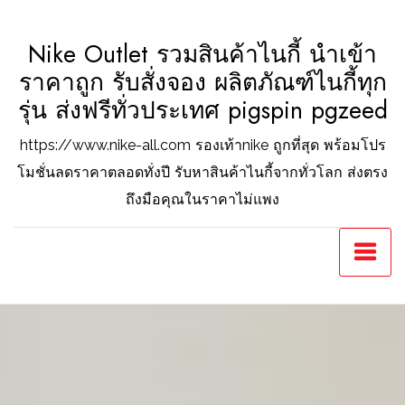
Skip
to
Nike Outlet รวมสินค้าไนกี้ นำเข้า
content
ราคาถูก รับสั่งจอง ผลิตภัณฑ์ไนกี้ทุก
รุ่น ส่งฟรีทั่วประเทศ pigspin pgzeed
https://www.nike-all.com รองเท้าnike ถูกที่สุด พร้อมโปร
โมชั่นลดราคาตลอดทั่งปี รับหาสินค้าไนกี้จากทั่วโลก ส่งตรง
ถึงมือคุณในราคาไม่แพง