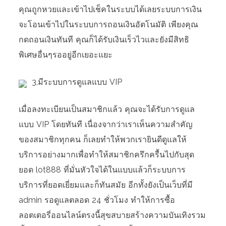
คุณถูกหวยและเข้าไปเช็คในระบบได้เลยระบบการเงิน
จะโอนเข้าไปในระบบการถอนเงินอัตโนมัติ เพียงคุณ
กดถอนเงินทันที คุณก็ได้รับเงินเร็วไวและยังมีสิทธิ
พิเศษอื่นๆรออยู่อีกเยอะแยะ
3.มีระบบการดูแลแบบ VIP
เมื่อลงทะเบียนเป็นสมาชิกแล้ว คุณจะได้รับการดูแล
แบบ VIP โดยทันที เนื่องจากว่าเราเห็นความสำคัญ
ของสมาชิกทุกคน ก็เลยทำให้พวกเรายินดีดูแลให้
บริการอย่างมากเพื่อทำให้สมาชิกครึกครื้นไปกับสุด
ยอด lot888 ที่มั่นหัวใจได้ในแบบแล้วก็ระบบการ
บริการที่ยอดเยี่ยมและก็ทันสมัย อีกทั้งยังเป็นเว็บที่มี
admin รอดูแลตลอด 24 ชั่วโมง ทำให้การซื้อ
ลอตเตอรี่ออนไลน์ตรงนี้สุขสบายสร้างความบันเทิงรวม