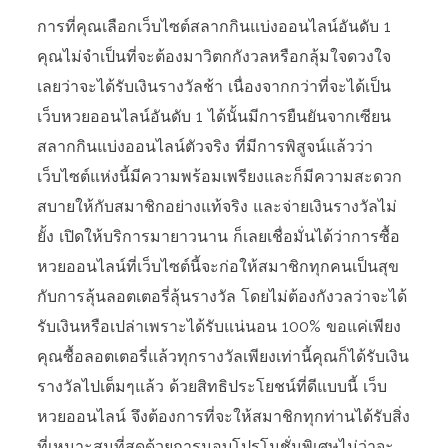
การที่คุณเลือกเว็บไซต์สลากกินแบ่งออนไลน์อันดับ 1
คุณไม่จำเป็นที่จะต้องมาวิตกกังวลหรือกลุ้มใจดวงใจ
เลยว่าจะได้รับเงินรางวัลช้า เนื่องจากกว่าที่จะได้เป็น
เว็บหวยออนไลน์อันดับ 1 ได้นั้นมีการยืนยันจากเซียน
สลากกินแบ่งออนไลน์ตัวจริง ที่มีการพิสูจน์แล้วว่า
เว็บไซต์แห่งนี้มีความพร้อมเพรียงและก็มีความสะดวก
สบายให้กับสมาชิกอย่างแท้จริง และจ่ายเงินรางวัลไม่
ยั้ง เปิดให้บริการมายาวนาน ก็เลยเชื่อมั่นได้ว่าการซื้อ
หวยออนไลน์ที่เว็บไซต์นี้จะก่อให้สมาชิกทุกคนเป็นสุข
กับการลุ้นลอตเตอรี่ลุ้นรางวัล โดยไม่ต้องกังวลว่าจะได้
รับเงินหรือเปล่าเพราะได้รับแน่นอน 100% ขอแค่เพียง
คุณซื้อลอตเตอรี่แล้วทุกรางวัลเพียงเท่านี้คุณก็ได้รับเงิน
รางวัลไปเต็มๆแล้ว ด้วยสิทธิประโยชน์ที่ดีแบบนี้ เว็บ
หวยออนไลน์ จึงต้องการที่จะให้สมาชิกทุกท่านได้รับสิ่ง
ที่เหมาะสมที่สุดด้วยการมอบโปรโมชั่นพิเศษไม่ว่าจะ