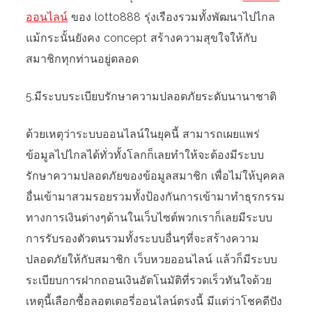
ออนไลน์
ของ lotto888 รุ่งเรืองรวมทั้งพัฒนาไปไกล
แม้กระนั้นยังคง concept สร้างความสุขใจให้กับ
สมาชิกทุกท่านอยู่ตลอด
5.มีระบบระเบียบรักษาความปลอดภัยระดับนานาชาติ
ด้วยเหตุว่าระบบออนไลน์ในยุคนี้ สามารถเผยแพร่
ข้อมูลไปไกลได้ทั่วทั้งโลกก็เลยทำให้จะต้องมีระบบ
รักษาความปลอดภัยของข้อมูลสมาชิก เพื่อไม่ให้บุคคล
อื่นเข้ามาสวมรอยรวมทั้งป้องกันการเข้ามาทำธุรกรรม
ทางการเงินต่างๆด้านในเว็บไซต์พวกเราก็เลยมีระบบ
การรับรองตัวตนรวมทั้งระบบอื่นๆที่จะสร้างความ
ปลอดภัยให้กับสมาชิก เว็บหวยออนไลน์ แล้วก็มีระบบ
ระเบียบการฝากถอนเงินอัตโนมัติที่รวดเร็วทันใจด้วย
เหตุนี้เลือกซื้อลอตเตอรี่ออนไลน์ตรงนี้ มีแต่ว่าโชคดีปัง