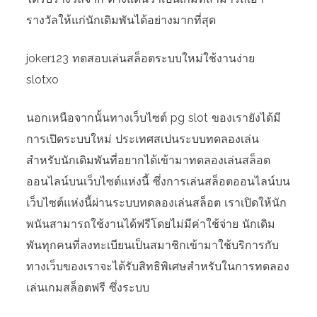
รางวัลให้แก่นักเดิมพันได้อย่างมากที่สุด
joker123 ทดสอบเล่นสล็อตระบบใหม่ใช้งานง่าย
slotxo
นอกเหนือจากนั้นทางเว็บไซต์ pg slot ของเรายังได้มี
การเปิดระบบใหม่ ประเทศสเปนระบบทดลองเล่น
สำหรับนักเดิมพันที่อยากได้เข้ามาทดลองเล่นสล็อต
ออนไลน์บนเว็บไซต์แห่งนี้ ซึ่งการเล่นสล็อตออนไลน์บน
เว็บไซต์แห่งนี้ผ่านระบบทดลองเล่นสล็อต เราเปิดให้นัก
พนันสามารถใช้งานได้ฟรีโดยไม่มีค่าใช้จ่าย นักเดิม
พันทุกคนที่ลงทะเบียนเป็นสมาชิกเข้ามาใช้บริการกับ
ทางเว็บของเราจะได้รับสิทธิพิเศษสำหรับในการทดลอง
เล่นเกมสล็อตฟรี ซึ่งระบบ