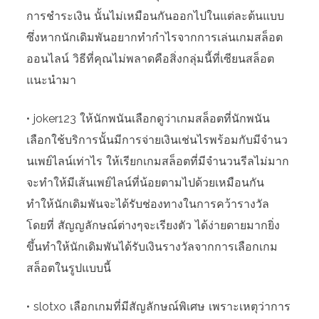
การชำระเงิน นั้นไม่เหมือนกันออกไปในแต่ละต้นแบบ
ซึ่งหากนักเดิมพันอยากทำกำไรจากการเล่นเกมสล็อต
ออนไลน์ วิธีที่คุณไม่พลาดคือสิ่งกลุ่มนี้ที่เซียนสล็อต
แนะนำมา
• joker123 ให้นักพนันเลือกดูว่าเกมสล็อตที่นักพนัน
เลือกใช้บริการนั้นมีการจ่ายเงินเช่นไรพร้อมกับมีจำนว
นเพย์ไลน์เท่าไร ให้เรียกเกมสล็อตที่มีจำนวนรีลไม่มาก
จะทำให้มีเส้นเพย์ไลน์ที่น้อยตามไปด้วยเหมือนกัน
ทำให้นักเดิมพันจะได้รับช่องทางในการคว้ารางวัล
โดยที่ สัญญลักษณ์ต่างๆจะเรียงตัว ได้ง่ายดายมากยิ่ง
ขึ้นทำให้นักเดิมพันได้รับเงินรางวัลจากการเลือกเกม
สล็อตในรูปแบบนี้
• slotxo เลือกเกมที่มีสัญลักษณ์พิเศษ เพราะเหตุว่าการ