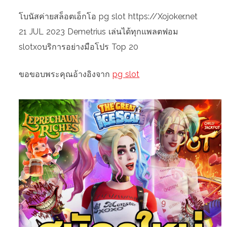
โบนัสค่ายสล็อตเอ็กโอ pg slot https://Xojoker.net
21 JUL 2023 Demetrius เล่นได้ทุกแพลตฟอม
slotxoบริการอย่างมือโปร Top 20
ขอขอบพระคุณอ้างอิงจาก
pg slot