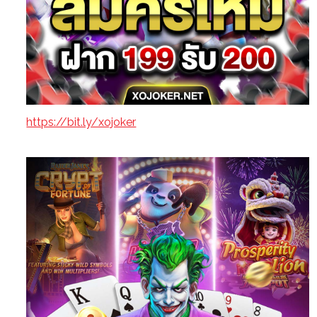
https://bit.ly/xojoker