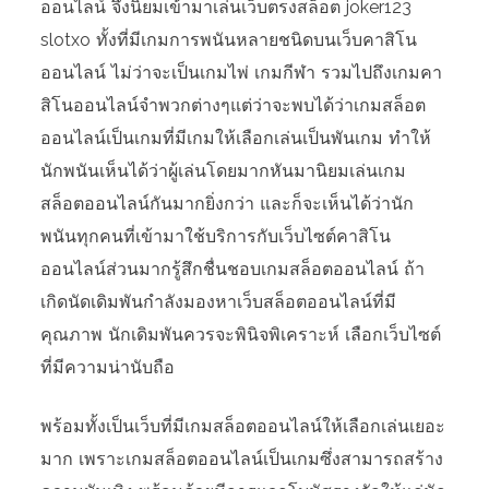
ออนไลน์ จึงนิยมเข้ามาเล่นเว็บตรงสล็อต joker123
slotxo ทั้งที่มีเกมการพนันหลายชนิดบนเว็บคาสิโน
ออนไลน์ ไม่ว่าจะเป็นเกมไพ่ เกมกีฬา รวมไปถึงเกมคา
สิโนออนไลน์จำพวกต่างๆแต่ว่าจะพบได้ว่าเกมสล็อต
ออนไลน์เป็นเกมที่มีเกมให้เลือกเล่นเป็นพันเกม ทำให้
นักพนันเห็นได้ว่าผู้เล่นโดยมากหันมานิยมเล่นเกม
สล็อตออนไลน์กันมากยิ่งกว่า และก็จะเห็นได้ว่านัก
พนันทุกคนที่เข้ามาใช้บริการกับเว็บไซต์คาสิโน
ออนไลน์ส่วนมากรู้สึกชื่นชอบเกมสล็อตออนไลน์ ถ้า
เกิดนัดเดิมพันกำลังมองหาเว็บสล็อตออนไลน์ที่มี
คุณภาพ นักเดิมพันควรจะพินิจพิเคราะห์ เลือกเว็บไซต์
ที่มีความน่านับถือ
พร้อมทั้งเป็นเว็บที่มีเกมสล็อตออนไลน์ให้เลือกเล่นเยอะ
มาก เพราะเกมสล็อตออนไลน์เป็นเกมซึ่งสามารถสร้าง