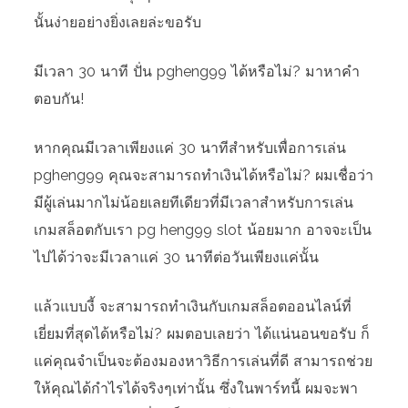
นั้นง่ายอย่างยิ่งเลยล่ะขอรับ
มีเวลา 30 นาที ปั่น pgheng99 ได้หรือไม่? มาหาคำ
ตอบกัน!
หากคุณมีเวลาเพียงแค่ 30 นาทีสำหรับเพื่อการเล่น
pgheng99 คุณจะสามารถทำเงินได้หรือไม่? ผมเชื่อว่า
มีผู้เล่นมากไม่น้อยเลยทีเดียวที่มีเวลาสำหรับการเล่น
เกมสล็อตกับเรา pg heng99 slot น้อยมาก อาจจะเป็น
ไปได้ว่าจะมีเวลาแค่ 30 นาทีต่อวันเพียงแค่นั้น
แล้วแบบงี้ จะสามารถทำเงินกับเกมสล็อตออนไลน์ที่
เยี่ยมที่สุดได้หรือไม่? ผมตอบเลยว่า ได้แน่นอนขอรับ ก็
แค่คุณจำเป็นจะต้องมองหาวิธีการเล่นที่ดี สามารถช่วย
ให้คุณได้กำไรได้จริงๆเท่านั้น ซึ่งในพาร์ทนี้ ผมจะพา