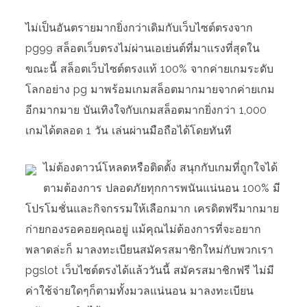
ไม่เป็นอันตรายมากยิ่งกว่าเดิมกับเว็บไซต์ตรงจาก
pg99 สล็อตเว็บตรงไม่ผ่านเอเย่นต์ที่มาแรงที่สุดใน
ขณะนี้ สล็อตเว็บไซต์ตรงแท้ 100% จากค่ายเกมระดับ
โลกอย่าง pg มาพร้อมเกมสล็อตมากมายจากค่ายเกม
อีกมากมาย บันเทิงใจกับเกมสล็อตมากยิ่งกว่า 1,000
เกมได้ตลอด 1 วัน เล่นผ่านมือถือได้โดยทันที
ไม่ต้องดาวน์โหลดหรือติดตั้ง สนุกกับเกมที่ถูกใจได้
ตามต้องการ ปลอดภัยทุกการพนันแน่นอน 100% มี
โปรโมชั่นและกิจกรรมให้เลือกมาก เครดิตฟรีมากมาย
ก่ายกองรอคอยคุณอยู่ แม้คุณไม่ต้องการที่จะอยาก
พลาดล่ะก็ มาลงทะเบียนสมัครสมาชิกใหม่กับพวกเรา
pgslot เว็บไซต์ตรงได้แล้ววันนี้ สมัครสมาชิกฟรี ไม่มี
ค่าใช้จ่ายใดๆก็ตามทั้งมวลแน่นอน มาลงทะเบียน