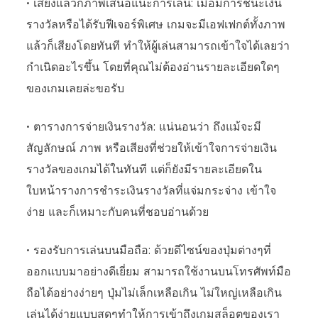
• เสียงแล้วก็ภาพเสนอแนะการเล่น: เมื่อมีการชนะเงิน
รางวัลหรือได้รับฟีเจอร์พิเศษ เกมจะมีเอฟเฟกต์ทั้งภาพ
แล้วก็เสียงโดยทันที ทำให้ผู้เล่นสามารถเข้าใจได้เลยว่า
กำเนิดอะไรขึ้น โดยที่คุณไม่ต้องอ่านรายละเอียดใดๆ
ของเกมเลยล่ะขอรับ
• ตารางการจ่ายเงินรางวัล: แน่นอนว่า ถึงแม้จะมี
สัญลักษณ์ ภาพ หรือเสียงที่ช่วยให้เข้าใจการจ่ายเงิน
รางวัลของเกมได้ในทันที แต่ก็ยังมีรายละเอียดใน
ใบหน้ารางการชำระเงินรางวัลที่แจ่มกระจ่าง เข้าใจ
ง่าย และก็เหมาะกับคนที่ชอบอ่านด้วย
• รองรับการเล่นบนมือถือ: ด้วยดีไซน์ของปุ่มต่างๆที่
ออกแบบมาอย่างดีเยี่ยม สามารถใช้งานบนโทรศัพท์มือ
ถือได้อย่างง่ายๆ ปุ่มไม่เล็กเหลือเกิน ไม่ใหญ่เหลือเกิน
เล่นได้ง่ายแบบสุดๆทำให้การเข้าถึงเกมสล็อตของเรา