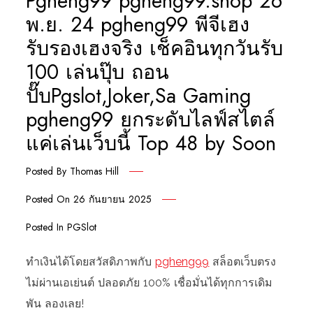
Pgheng99 pgheng99.shop 26
พ.ย. 24 pgheng99 พีจีเฮง
รับรองเฮงจริง เช็คอินทุกวันรับ
100 เล่นปุ๊บ ถอน
ปั๊บPgslot,Joker,Sa Gaming
pgheng99 ยกระดับไลฟ์สไตล์
แค่เล่นเว็บนี้ Top 48 by Soon
Posted By
Thomas Hill
Posted On
26 กันยายน 2025
Posted In
PGSlot
ทำเงินได้โดยสวัสดิภาพกับ
pgheng99
สล็อตเว็บตรง
ไม่ผ่านเอเย่นต์ ปลอดภัย 100% เชื่อมั่นได้ทุกการเดิม
พัน ลองเลย!