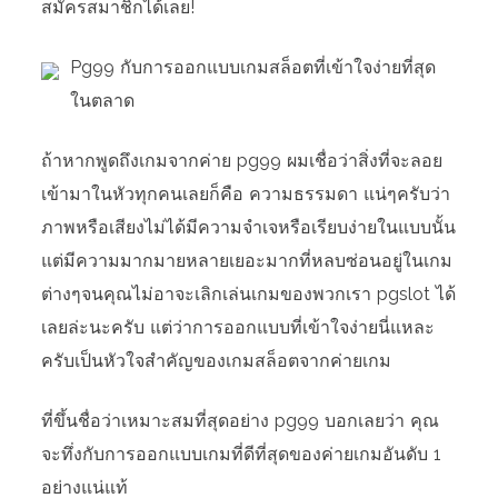
สมัครสมาชิกได้เลย!
Pg99 กับการออกแบบเกมสล็อตที่เข้าใจง่ายที่สุด
ในตลาด
ถ้าหากพูดถึงเกมจากค่าย pg99 ผมเชื่อว่าสิ่งที่จะลอย
เข้ามาในหัวทุกคนเลยก็คือ ความธรรมดา แน่ๆครับว่า
ภาพหรือเสียงไม่ได้มีความจำเจหรือเรียบง่ายในแบบนั้น
แต่มีความมากมายหลายเยอะมากที่หลบซ่อนอยู่ในเกม
ต่างๆจนคุณไม่อาจะเลิกเล่นเกมของพวกเรา pgslot ได้
เลยล่ะนะครับ แต่ว่าการออกแบบที่เข้าใจง่ายนี่แหละ
ครับเป็นหัวใจสำคัญของเกมสล็อตจากค่ายเกม
ที่ขึ้นชื่อว่าเหมาะสมที่สุดอย่าง pg99 บอกเลยว่า คุณ
จะทึ่งกับการออกแบบเกมที่ดีที่สุดของค่ายเกมอันดับ 1
อย่างแน่แท้