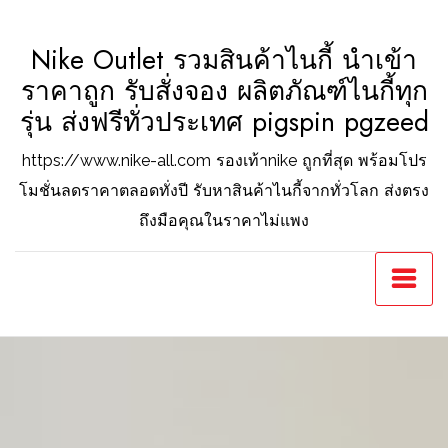
Skip
to
Nike Outlet รวมสินค้าไนกี้ นำเข้า
content
ราคาถูก รับสั่งจอง ผลิตภัณฑ์ไนกี้ทุก
รุ่น ส่งฟรีทั่วประเทศ pigspin pgzeed
https://www.nike-all.com รองเท้าnike ถูกที่สุด พร้อมโปร
โมชั่นลดราคาตลอดทั่งปี รับหาสินค้าไนกี้จากทั่วโลก ส่งตรง
ถึงมือคุณในราคาไม่แพง