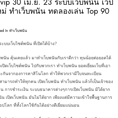
.vip 30 เม.ย. 23 ระบบเว็บพนัน เวป
หม่ ทำเว็บพนัน ทดลองเล่น Top 90
ted In
ทำเว็บพนัน
บเว็บไซต์พนัน ที่เปิดได้บ้าง?
ต์พนัน คุ้นเคยแล้ว มาทำเว็บพนันกับเราดีกว่า ทุนน้อยต่อยอดได้
เปิดเว็บไซต์พนัน ไปกับพวกเรา ทำเว็บพนัน ยอดเยี่ยมเว็บที่เอา
ประกันจากองการคาสิโนโลก ทำให้พวกเรามีใบจนทะเบียน
 สามารถทำให้ทุกคน เปิดเว็บพนัน ทำเว็บพนัน แล้วก็เป็นเจ้าของ
ถอน การชำระเงิน ระบบธนาคารต่างๆการเปิดเว็บพนัน มิได้ยาก
นัน เปิดเว็บพนัน มันไม่ได้ยาก เพียงแต่มีความเข้าใจพื้นฐานการ
โลก ที่ทั้งโลกใช้กันได้อย่างดีเยี่ยมแน่นอน