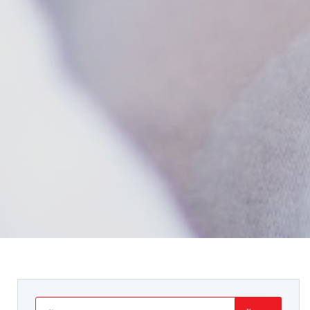
ค้นหา