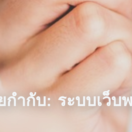
ายกำกับ:
ระบบเว็บพ