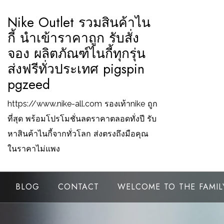
Skip
Nike Outlet รวมสินค้าไน
to
กี้ นำเข้าราคาถูก รับสั่ง
content
จอง ผลิตภัณฑ์ไนกี้ทุกรุ่น
ส่งฟรีทั่วประเทศ pigspin
pgzeed
https://www.nike-all.com รองเท้าnike ถูก
ที่สุด พร้อมโปรโมชั่นลดราคาตลอดทั่งปี รับ
หาสินค้าไนกี้จากทั่วโลก ส่งตรงถึงมือคุณ
ในราคาไม่แพง
BLOG
CONTACT
WELCOME TO THE FAMIL