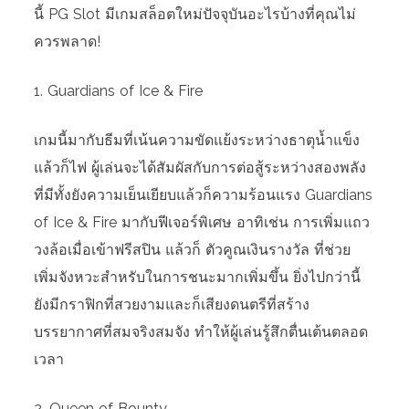
นี้ PG Slot มีเกมสล็อตใหม่ปัจจุบันอะไรบ้างที่คุณไม่
ควรพลาด!
1. Guardians of Ice & Fire
เกมนี้มากับธีมที่เน้นความขัดแย้งระหว่างธาตุน้ำแข็ง
แล้วก็ไฟ ผู้เล่นจะได้สัมผัสกับการต่อสู้ระหว่างสองพลัง
ที่มีทั้งยังความเย็นเยียบแล้วก็ความร้อนแรง Guardians
of Ice & Fire มากับฟีเจอร์พิเศษ อาทิเช่น การเพิ่มแถว
วงล้อเมื่อเข้าฟรีสปิน แล้วก็ ตัวคูณเงินรางวัล ที่ช่วย
เพิ่มจังหวะสำหรับในการชนะมากเพิ่มขึ้น ยิ่งไปกว่านี้
ยังมีกราฟิกที่สวยงามและก็เสียงดนตรีที่สร้าง
บรรยากาศที่สมจริงสมจัง ทำให้ผู้เล่นรู้สึกตื่นเต้นตลอด
เวลา
2. Queen of Bounty