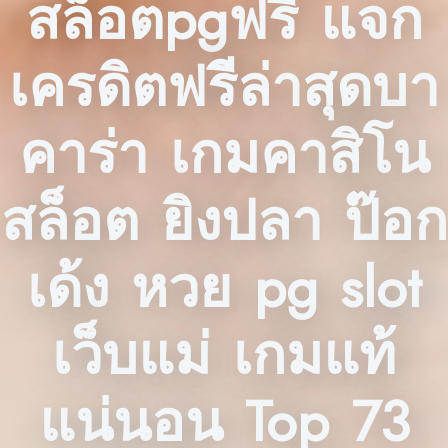
สล็อตpgฟรี แจก
เครดิตฟรีล่าสุดบา
คาร่า เกมคาสิโน
สล็อต ยิงปลา ป๊อก
เด้ง หวย pg slot
เว็บแม่ เกมแท้
แน่นอน Top 73