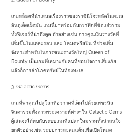
เกมสล็อตที่นำเสนอเรื่องราวของราชินีโจรสลัดในทะเล
อันดุเด็ดเผ็ดมัน เกมนี้มาพร้อมกับกราฟิกที่ชัดแจ๋วรวม
ทั้งฟีเจอร์ที่น่าดึงดูด ตัวอย่างเช่น การคูณเงินรางวัลที่
เพิ่มขึ้นในแต่ละรอบ และ โหมดฟรีสปิน ที่ช่วยเพิ่ม
จังหวะสำหรับในการชนะรางวัลใหญ่ Queen of
Bounty เป็นเกมที่เหมาะกับคนที่ชอบใจการเสี่ยงภัย
แล้วก็การล่าโภคทรัพย์ในท้องทะเล
3. Galactic Gems
เกมที่พาคุณไปสู่โลกที่อวกาศที่เต็มไปด้วยเพชรนิล
จินดารวมทั้งดาวพระเคราะห์ต่างๆใน Galactic Gems
ผู้เล่นจะได้พบกับระบบเกมที่แปลกใหม่รวมทั้งน่าสนใจ
ยกตัวอย่างเช่น ระบบการสะสมแต้มเพื่อเปิดโหมด