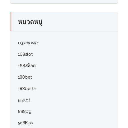
หมวดหมู่
037movie
168slot
168สล็อต
188bet
188betth
55slot
888pg
918Kiss