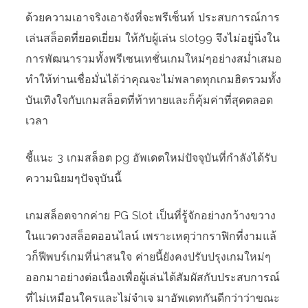
ด้วยความเอาจริงเอาจังที่จะพรีเซ็นท์ ประสบการณ์การ
เล่นสล็อตที่ยอดเยี่ยม ให้กับผู้เล่น slot99 จึงไม่อยู่นิ่งใน
การพัฒนารวมทั้งพรีเซนเทชั่นเกมใหม่ๆอย่างสม่ำเสมอ
ทำให้ท่านเชื่อมั่นได้ว่าคุณจะไม่พลาดทุกเกมฮิตรวมทั้ง
บันเทิงใจกับเกมสล็อตที่ท้าทายและก็คุ้มค่าที่สุดตลอด
เวลา
ชี้แนะ 3 เกมสล็อต pg อัพเดตใหม่ปัจจุบันที่กำลังได้รับ
ความนิยมๆปัจจุบันนี้
เกมสล็อตจากค่าย PG Slot เป็นที่รู้จักอย่างกว้างขวาง
ในแวดวงสล็อตออนไลน์ เพราะเหตุว่ากราฟิกที่งามแล้
วก็ฟีพบร์เกมที่น่าสนใจ ค่ายนี้ยังคงปรับปรุงเกมใหม่ๆ
ออกมาอย่างต่อเนื่องเพื่อผู้เล่นได้สัมผัสกับประสบการณ์
ที่ไม่เหมือนใครและไม่จำเจ มาอัพเดทกันดีกว่าว่าขณะ