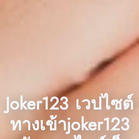
Joker123 เวปไซต์
ทางเข้าjoker123