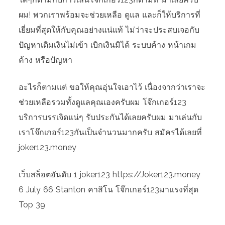
ผม! พวกเราพร้อมจะช่วยเหลือ ดูแล และก็ให้บริการที่
เยี่ยมที่สุดให้กับคุณอย่างแน่แท้ ไม่ว่าจะประสบเจอกับ
ปัญหาเติมเงินไม่เข้า เบิกเงินมิได้ ระบบค้าง หน้าเกม
ค้าง หรือปัญหา
อะไรก็ตามแต่ ขอให้คุณอุ่นใจเอาไว้ เนื่องจากว่าเราจะ
ช่วยเหลือรวมทั้งดูแลคุณเองครับผม โจ๊กเกอร์123
บริการบรรเจิดแน่ๆ รับประกันได้เลยครับผม มาเล่นกับ
เราโจ๊กเกอร์123กันเป็นจำนวนมากครับ สมัครได้เลยที่
joker123.money
เว็บสล็อตอันดับ 1 joker123 https://Joker123.money
6 July 66 Stanton คาสิโน โจ๊กเกอร์123มาแรงที่สุด
Top 39