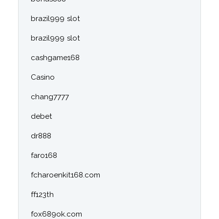
brazil999 slot
brazil999 slot
cashgame168
Casino
chang7777
debet
dr888
faro168
fcharoenkit168.com
ff123th
fox689ok.com