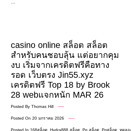
…
casino online สล็อต สล็อต
สำหรับคนชอบลุ้น แต่อยากคุม
งบ เริ่มจากเครดิตฟรีคือทาง
รอด เว็บตรง Jin55.xyz
เครดิตฟรี Top 18 by Brook
28 webแจกหนัก MAR 26
Posted By
Thomas Hill
Posted On
20 มกราคม 2026
Posted In
168สล็อต
,
Hydra888 สล็อต
,
Pg สล็อต
,
Pgสล็อต
,
ทดลอง