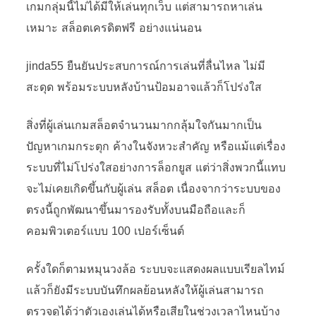
เกมกลุ่มนี้ไม่ได้มีให้เล่นทุกเว็บ แต่สามารถหาเล่น
เหมาะ สล็อตเครดิตฟรี อย่างแน่นอน
jinda55 ยืนยันประสบการณ์การเล่นที่ลื่นไหล ไม่มี
สะดุด พร้อมระบบหลังบ้านป้อมอาจแล้วก็โปร่งใส
สิ่งที่ผู้เล่นเกมสล็อตจำนวนมากกลุ้มใจกันมากเป็น
ปัญหาเกมกระตุก ค้างในจังหวะสำคัญ หรือแม้แต่เรื่อง
ระบบที่ไม่โปร่งใสอย่างการล็อกยูส แต่ว่าสิ่งพวกนี้แทบ
จะไม่เคยเกิดขึ้นกับผู้เล่น สล็อต เนื่องจากว่าระบบของ
ตรงนี้ถูกพัฒนาขึ้นมารองรับทั้งบนมือถือและก็
คอมพิวเตอร์แบบ 100 เปอร์เซ็นต์
ครั้งใดก็ตามหมุนวงล้อ ระบบจะแสดงผลแบบเรียลไทม์
แล้วก็ยังมีระบบบันทึกผลย้อนหลังให้ผู้เล่นสามารถ
ตรวจดูได้ว่าตัวเองเล่นได้หรือเสียในช่วงเวลาไหนบ้าง