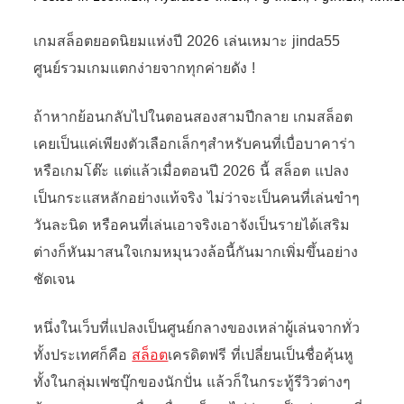
เกมสล็อตยอดนิยมแห่งปี 2026 เล่นเหมาะ jinda55
ศูนย์รวมเกมแตกง่ายจากทุกค่ายดัง !
ถ้าหากย้อนกลับไปในตอนสองสามปีกลาย เกมสล็อต
เคยเป็นแค่เพียงตัวเลือกเล็กๆสำหรับคนที่เบื่อบาคาร่า
หรือเกมโต๊ะ แต่แล้วเมื่อตอนปี 2026 นี้ สล็อต แปลง
เป็นกระแสหลักอย่างแท้จริง ไม่ว่าจะเป็นคนที่เล่นขำๆ
วันละนิด หรือคนที่เล่นเอาจริงเอาจังเป็นรายได้เสริม
ต่างก็หันมาสนใจเกมหมุนวงล้อนี้กันมากเพิ่มขึ้นอย่าง
ชัดเจน
หนึ่งในเว็บที่แปลงเป็นศูนย์กลางของเหล่าผู้เล่นจากทั่ว
ทั้งประเทศก็คือ
สล็อต
เครดิตฟรี ที่เปลี่ยนเป็นชื่อคุ้นหู
ทั้งในกลุ่มเฟซบุ๊กของนักปั่น แล้วก็ในกระทู้รีวิวต่างๆ