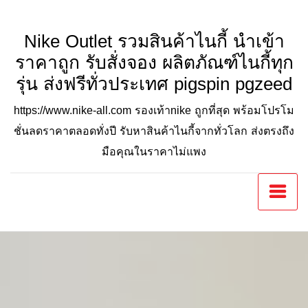
Skip
to
Nike Outlet รวมสินค้าไนกี้ นำเข้า
content
ราคาถูก รับสั่งจอง ผลิตภัณฑ์ไนกี้ทุก
รุ่น ส่งฟรีทั่วประเทศ pigspin pgzeed
https://www.nike-all.com รองเท้าnike ถูกที่สุด พร้อมโปรโม
ชั่นลดราคาตลอดทั่งปี รับหาสินค้าไนกี้จากทั่วโลก ส่งตรงถึง
มือคุณในราคาไม่แพง