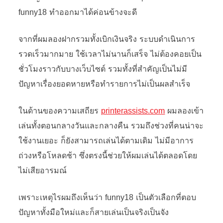
funny18 ทำออกมาได้ค่อนข้างจะดี
จากที่ผมลองฝากรวมทั้งเบิกเงินจริง ระบบดำเนินการ
รวดเร็วมากมาย ใช้เวลาไม่นานก็เสร็จ ไม่ต้องคอยเป็น
ชั่วโมงราวกับบางเว็บไซต์ รวมทั้งที่สำคัญเป็นไม่มี
ปัญหาเรื่องยอดหายหรือทำรายการไม่เป็นผลสำเร็จ
ในด้านของความเสถียร
printerassists.com
ผมลองเข้า
เล่นทั้งตอนกลางวันและกลางคืน รวมถึงช่วงที่คนน่าจะ
ใช้งานเยอะ ก็ยังสามารถเล่นได้ตามเดิม ไม่มีอาการ
ถ่วงหรือโหลดช้า ซึ่งตรงนี้ช่วยให้ผมเล่นได้ตลอดโดย
ไม่เสียอารมณ์
เพราะเหตุไรผมถึงเห็นว่า funny18 เป็นตัวเลือกที่ตอบ
ปัญหาทั้งมือใหม่และก็สายเล่นเป็นจริงเป็นจัง