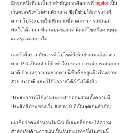
อีกจุดหนึ่งที่ผมเห็นว่าสำคัญมากคือการที่
pgslot
เป็น
เว็บตรงจริงๆไม่ผ่านตัวกลาง ซึ่งนี้ช่วยให้การเล่นมี
ความโปร่งสบายใสเพิ่มมากขึ้น ผมสามารถมั่นอก
มั่นใจได้ว่าเกมที่เล่นเป็นของแท้ ผิดแก้ไขหรือควบคุม
ผลสรุปแต่อย่างใด
และก็เมื่อรวมกับการที่เว็บไซต์นี้เน้นย้ำเกมสล็อตจาก
ค่าย PG เป็นหลัก ก็ยิ่งทำให้ประสบการณ์การเล่นออก
มาดี ด้วยเหตุว่าเกมจากค่ายนี้ขึ้นชื่ออยู่แล้วเรื่องภาพ
สวย ระบบดี และก็ได้โอกาสได้กำไรได้จริง
ประสบการณ์ใช้งานระบบฝากถอนรวมทั้งความมี
ประสิทธิภาพของเว็บ funny18 ที่เป็นจุดเด่นสำคัญ
ผมเชื่อว่าคนจำนวนไม่น้อยที่เล่นสล็อตจะให้ความ
สำคัญกับด้านการเงินเป็นอันดับแรกๆซึ่งในส่วนนี้