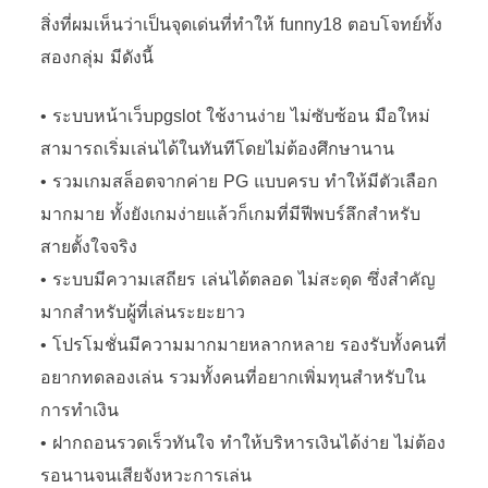
สิ่งที่ผมเห็นว่าเป็นจุดเด่นที่ทำให้ funny18 ตอบโจทย์ทั้ง
สองกลุ่ม มีดังนี้
• ระบบหน้าเว็บpgslot ใช้งานง่าย ไม่ซับซ้อน มือใหม่
สามารถเริ่มเล่นได้ในทันทีโดยไม่ต้องศึกษานาน
• รวมเกมสล็อตจากค่าย PG แบบครบ ทำให้มีตัวเลือก
มากมาย ทั้งยังเกมง่ายแล้วก็เกมที่มีฟีพบร์ลึกสำหรับ
สายตั้งใจจริง
• ระบบมีความเสถียร เล่นได้ตลอด ไม่สะดุด ซึ่งสำคัญ
มากสำหรับผู้ที่เล่นระยะยาว
• โปรโมชั่นมีความมากมายหลากหลาย รองรับทั้งคนที่
อยากทดลองเล่น รวมทั้งคนที่อยากเพิ่มทุนสำหรับใน
การทำเงิน
• ฝากถอนรวดเร็วทันใจ ทำให้บริหารเงินได้ง่าย ไม่ต้อง
รอนานจนเสียจังหวะการเล่น