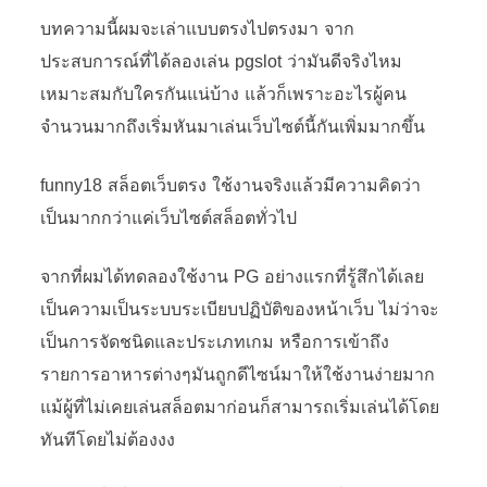
บทความนี้ผมจะเล่าแบบตรงไปตรงมา จาก
ประสบการณ์ที่ได้ลองเล่น pgslot ว่ามันดีจริงไหม
เหมาะสมกับใครกันแน่บ้าง แล้วก็เพราะอะไรผู้คน
จำนวนมากถึงเริ่มหันมาเล่นเว็บไซต์นี้กันเพิ่มมากขึ้น
funny18 สล็อตเว็บตรง ใช้งานจริงแล้วมีความคิดว่า
เป็นมากกว่าแค่เว็บไซต์สล็อตทั่วไป
จากที่ผมได้ทดลองใช้งาน PG อย่างแรกที่รู้สึกได้เลย
เป็นความเป็นระบบระเบียบปฏิบัติของหน้าเว็บ ไม่ว่าจะ
เป็นการจัดชนิดและประเภทเกม หรือการเข้าถึง
รายการอาหารต่างๆมันถูกดีไซน์มาให้ใช้งานง่ายมาก
แม้ผู้ที่ไม่เคยเล่นสล็อตมาก่อนก็สามารถเริ่มเล่นได้โดย
ทันทีโดยไม่ต้องงง