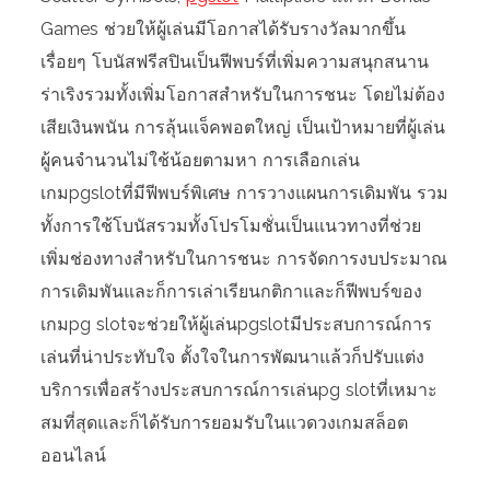
Games ช่วยให้ผู้เล่นมีโอกาสได้รับรางวัลมากขึ้น
เรื่อยๆ โบนัสฟรีสปินเป็นฟีพบร์ที่เพิ่มความสนุกสนาน
ร่าเริงรวมทั้งเพิ่มโอกาสสำหรับในการชนะ โดยไม่ต้อง
เสียเงินพนัน การลุ้นแจ็คพอตใหญ่ เป็นเป้าหมายที่ผู้เล่น
ผู้คนจำนวนไม่ใช้น้อยตามหา การเลือกเล่น
เกมpgslotที่มีฟีพบร์พิเศษ การวางแผนการเดิมพัน รวม
ทั้งการใช้โบนัสรวมทั้งโปรโมชั่นเป็นแนวทางที่ช่วย
เพิ่มช่องทางสำหรับในการชนะ การจัดการงบประมาณ
การเดิมพันและก็การเล่าเรียนกติกาและก็ฟีพบร์ของ
เกมpg slotจะช่วยให้ผู้เล่นpgslotมีประสบการณ์การ
เล่นที่น่าประทับใจ ตั้งใจในการพัฒนาแล้วก็ปรับแต่ง
บริการเพื่อสร้างประสบการณ์การเล่นpg slotที่เหมาะ
สมที่สุดและก็ได้รับการยอมรับในแวดวงเกมสล็อต
ออนไลน์