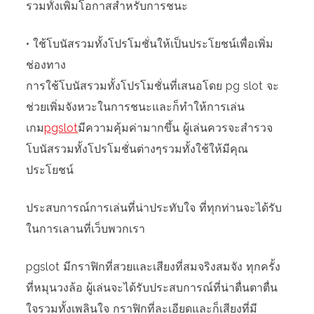
รวมทั้งเพิ่มโอกาสสำหรับการชนะ
• ใช้โบนัสรวมทั้งโปรโมชั่นให้เป็นประโยชน์เพื่อเพิ่ม
ช่องทาง
การใช้โบนัสรวมทั้งโปรโมชั่นที่เสนอโดย pg slot จะ
ช่วยเพิ่มจังหวะในการชนะและก็ทำให้การเล่น
เกม
pgslot
มีความคุ้มค่ามากขึ้น ผู้เล่นควรจะสำรวจ
โบนัสรวมทั้งโปรโมชั่นต่างๆรวมทั้งใช้ให้มีคุณ
ประโยชน์
ประสบการณ์การเล่นที่น่าประทับใจ ที่ทุกท่านจะได้รับ
ในการเลานที่เว็บพวกเรา
pgslot มีกราฟิกที่สวยและเสียงที่สมจริงสมจัง ทุกครั้ง
ที่หมุนวงล้อ ผู้เล่นจะได้รับประสบการณ์ที่น่าตื่นตาตื่น
ใจรวมทั้งเพลินใจ กราฟิกที่ละเอียดและก็เสียงที่มี