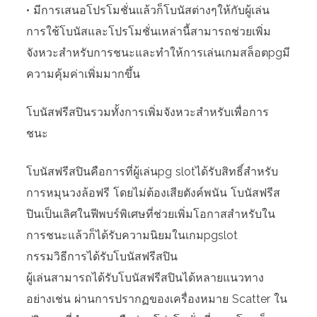
• มีการเสนอโปรโมชั่นแล้วก็โบนัสต่างๆให้กับผู้เล่น
การใช้โบนัสและโปรโมชั่นเหล่านี้สามารถช่วยเพิ่ม
จังหวะสำหรับการชนะและทำให้การเล่นเกมสล็อตpgมี
ความคุ้มค่าเพิ่มมากขึ้น
โบนัสฟรีสปินรวมทั้งการเพิ่มจังหวะสำหรับเพื่อการ
ชนะ
โบนัสฟรีสปินคือการที่ผู้เล่นpg slotได้รับสิทธิ์สำหรับ
การหมุนวงล้อฟรี โดยไม่ต้องเสียตังค์พนัน โบนัสฟรีส
ปินเป็นเลิศในฟีพบร์พิเศษที่ช่วยเพิ่มโอกาสสำหรับใน
การชนะแล้วก็ได้รับความนิยมในเกมpgslot
กรรมวิธีการได้รับโบนัสฟรีสปิน
ผู้เล่นสามารถได้รับโบนัสฟรีสปินได้หลายแนวทาง
อย่างเช่น ผ่านการปรากฏของเครื่องหมาย Scatter ใน