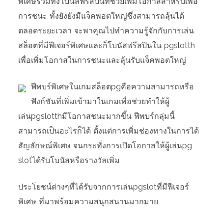
พิเศษรวมทั้งโบนัสฟรีสปินที่ช่วยเพิ่มโอกาสสำหรับเพื่อ
การชนะ ทั้งยังยังมีแจ็คพอตใหญ่ซึ่งสามารถลุ้นได้
ตลอดระยะเวลา จะพาคุณไปทำความรู้จักกับการเล่น
สล็อตที่มีฟีเจอร์พิเศษและก็โบนัสฟรีสปินใน pgslotth
เพื่อเพิ่มโอกาสในการชนะและลุ้นรับแจ็คพอตใหญ่
ฟีพบร์พิเศษในเกมสล็อตpgคือความสามารถหรือ
ฟังก์ชันที่เพิ่มเข้ามาในเกมเพื่อช่วยทำให้ผู้
เล่นpgslotthมีโอกาสชนะมากขึ้น ฟีพบร์กลุ่มนี้
สามารถเป็นอะไรก็ได้ ตั้งแต่การเพิ่มช่องทางในการได้
สัญลักษณ์พิเศษ จนกระทั่งการเปิดโอกาสให้ผู้เล่นpg
slotได้รับโบนัสหรือรางวัลเพิ่ม
ประโยชน์ต่างๆที่ได้รับจากการเล่นpgslotที่มีฟีเจอร์
พิเศษ ที่มาพร้อมความสนุกสนานมากมาย