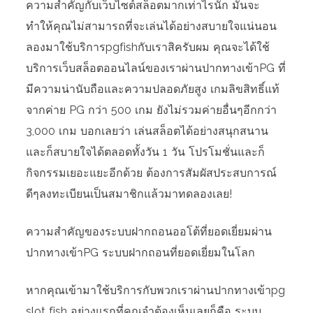
ความสำคัญกับเว็บไซต์สล็อตมากเท่าไรนัก มันจะ
ทำให้คุณไม่สามารถที่จะเล่นได้อย่างสบายใจแน่นอน
ลองมาใช้บริการpgfishกับเราสิครับผม คุณจะได้ใช้
บริการเว็บสล็อตออนไลน์ของเราผ่านปากทางเข้าPG ที่
มีความน่านับถือและความปลอดภัยสูง เกมลิขสิทธิ์แท้
จากค่าย PG กว่า 500 เกม ยังไม่รวมค่ายอื่นๆอีกกว่า
3,000 เกม บอกเลยว่า เล่นสล็อตได้อย่างสนุกสนาน
และก็สบายใจได้ตลอดทั้งวัน 1 วัน โปรโมชั่นและก็
กิจกรรมเยอะแยะอีกด้วย ต้องการสัมผัสประสบการณ์
ดีๆลงทะเบียนเป็นสมาชิกแล้วมาทดลองเลย!
ความสำคัญของระบบฝากถอนออโต้ที่ยอดเยี่ยมผ่าน
ปากทางเข้าPG ระบบฝากถอนที่ยอดเยี่ยมในโลก
หากคุณเข้ามาใช้บริการกับพวกเราผ่านปากทางเข้าpg
slot fish อย่างแรกที่คุณจำต้องเห็นเลยก็คือ ระบบ