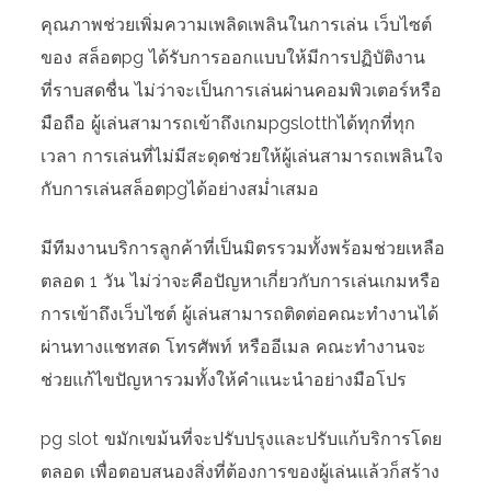
คุณภาพช่วยเพิ่มความเพลิดเพลินในการเล่น เว็บไซต์
ของ สล็อตpg ได้รับการออกแบบให้มีการปฏิบัติงาน
ที่ราบสดชื่น ไม่ว่าจะเป็นการเล่นผ่านคอมพิวเตอร์หรือ
มือถือ ผู้เล่นสามารถเข้าถึงเกมpgslotthได้ทุกที่ทุก
เวลา การเล่นที่ไม่มีสะดุดช่วยให้ผู้เล่นสามารถเพลินใจ
กับการเล่นสล็อตpgได้อย่างสม่ำเสมอ
มีทีมงานบริการลูกค้าที่เป็นมิตรรวมทั้งพร้อมช่วยเหลือ
ตลอด 1 วัน ไม่ว่าจะคือปัญหาเกี่ยวกับการเล่นเกมหรือ
การเข้าถึงเว็บไซต์ ผู้เล่นสามารถติดต่อคณะทำงานได้
ผ่านทางแชทสด โทรศัพท์ หรืออีเมล คณะทำงานจะ
ช่วยแก้ไขปัญหารวมทั้งให้คำแนะนำอย่างมือโปร
pg slot ขมักเขม้นที่จะปรับปรุงและปรับแก้บริการโดย
ตลอด เพื่อตอบสนองสิ่งที่ต้องการของผู้เล่นแล้วก็สร้าง