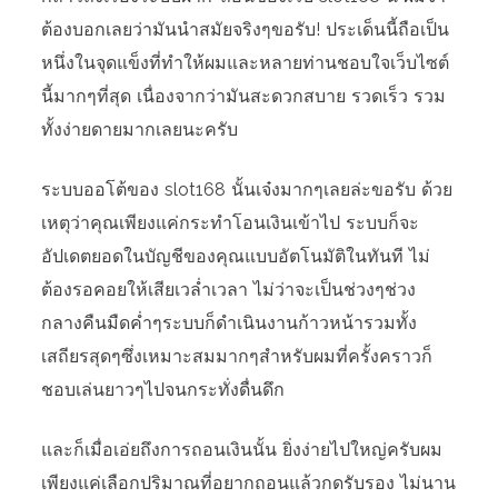
ต้องบอกเลยว่ามันนำสมัยจริงๆขอรับ! ประเด็นนี้ถือเป็น
หนึ่งในจุดแข็งที่ทำให้ผมและหลายท่านชอบใจเว็บไซต์
นี้มากๆที่สุด เนื่องจากว่ามันสะดวกสบาย รวดเร็ว รวม
ทั้งง่ายดายมากเลยนะครับ
ระบบออโต้ของ slot168 นั้นเจ๋งมากๆเลยล่ะขอรับ ด้วย
เหตุว่าคุณเพียงแค่กระทำโอนเงินเข้าไป ระบบก็จะ
อัปเดตยอดในบัญชีของคุณแบบอัตโนมัติในทันที ไม่
ต้องรอคอยให้เสียเวล่ำเวลา ไม่ว่าจะเป็นช่วงๆช่วง
กลางคืนมืดค่ำๆระบบก็ดำเนินงานก้าวหน้ารวมทั้ง
เสถียรสุดๆซึ่งเหมาะสมมากๆสำหรับผมที่ครั้งคราวก็
ชอบเล่นยาวๆไปจนกระทั่งดื่นดึก
และก็เมื่อเอ่ยถึงการถอนเงินนั้น ยิ่งง่ายไปใหญ่ครับผม
เพียงแค่เลือกปริมาณที่อยากถอนแล้วกดรับรอง ไม่นาน