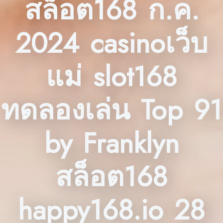
สล็อต168 ก.ค.
2024 casinoเว็บ
แม่ slot168
ทดลองเล่น Top 91
by Franklyn
สล็อต168
happy168.io 28