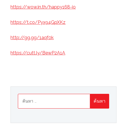
https://wow.in.th/happy168-io
https://t.co/Pyx94GpXKz
http://gg.gg/1aqf0k
https://cutt.ly/BewP2A1A
ค้นหา
สำหรับ: