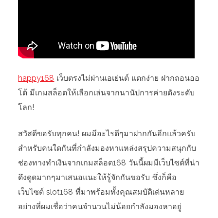
happy168
เว็บตรงไม่ผ่านเอเย่นต์ แตกง่าย ฝากถอนออ
โต้ มีเกมสล็อตให้เลือกเล่นจากนานัปการค่ายดังระดับ
โลก!
สวัสดีขอรับทุกคน! ผมมีอะไรดีๆมาฝากกันอีกแล้วครับ
สำหรับคนใดกันที่กำลังมองหาแหล่งสรุปความสนุกกับ
ช่องทางทำเงินจากเกมสล็อต168 วันนี้ผมมีเว็บไซต์ที่น่า
ดึงดูดมากๆมาเสนอแนะให้รู้จักกันขอรับ ซึ่งก็คือ
เว็บไซต์ slot168 ที่มาพร้อมทั้งคุณสมบัติเด่นหลาย
อย่างที่ผมเชื่อว่าคนจำนวนไม่น้อยกำลังมองหาอยู่