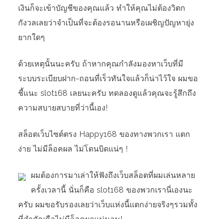
เงินก็จะเข้าบัญชีของคุณแล้ว ทำให้คุณไม่ต้องวิตก
กังวลเลยว่าจำเป็นที่จะต้องรอนานหรือเผชิญปัญหายุ่ง
ยากใดๆ
ด้วยเหตุนั้นนะครับ ถ้าหากคุณกำลังมองหาเว็บที่มี
ระบบระเบียบฝาก-ถอนที่เร็วทันใจแล้วก็น่าไว้ใจ ผมขอ
ชี้แนะ slot168 เลยนะครับ ทดลองดูแล้วคุณจะรู้สึกถึง
ความสบายสบายที่ว่านี้เอง!
สล็อตเว็บไซต์ตรง Happy168 ของทางพวกเรา แตก
ง่าย ไม่มีล็อคผล ไม่โดนบิดแน่ๆ !
ผมต้องการมาเล่าให้ฟังถึงเว็บสล็อตที่ผมเล่นหลาย
ครั้งเวลานี้ นั่นก็คือ slot168 ของพวกเรานี่เองนะ
ครับ ผมขอรับรองเลยว่าเว็บแห่งนี้แตกง่ายจริงๆรวมทั้ง