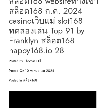
สล็อต168 websiteทางเข้า
สล็อต168 ก.ค. 2024
casinoเว็บแม่ slot168
ทดลองเล่น Top 91 by
Franklyn สล็อต168
happy168.io 28
Posted By
Thomas Hill
Posted On
10 พฤษภาคม 2024
Posted In
สล็อต168