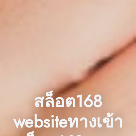
สล็อต168
websiteทางเข้า