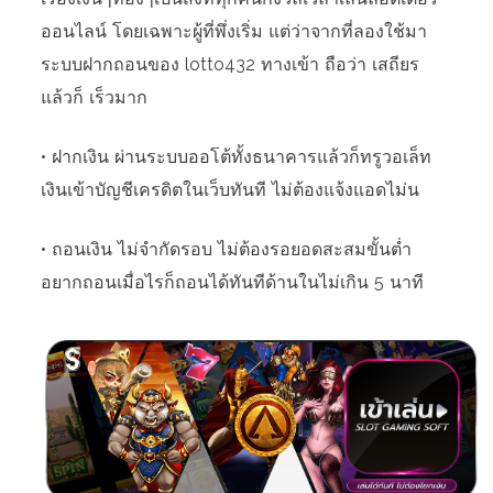
ออนไลน์ โดยเฉพาะผู้ที่พึ่งเริ่ม แต่ว่าจากที่ลองใช้มา
ระบบฝากถอนของ lotto432 ทางเข้า ถือว่า เสถียร
แล้วก็ เร็วมาก
• ฝากเงิน ผ่านระบบออโต้ทั้งธนาคารแล้วก็ทรูวอเล็ท
เงินเข้าบัญชีเครดิตในเว็บทันที ไม่ต้องแจ้งแอดไม่น
• ถอนเงิน ไม่จำกัดรอบ ไม่ต้องรอยอดสะสมขั้นต่ำ
อยากถอนเมื่อไรก็ถอนได้ทันทีด้านในไม่เกิน 5 นาที