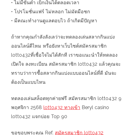
• ไม่มีขั้นต่ำ เบิกเงินได้ตลอดเวลา
• โปรโมชั่นแฟร์ ไม่หลอก ไม่มัดมือชก
• มีคณะทำงานดูแลตอบไว ถ้าเกิดมีปัญหา
ถ้าหากคุณกำลังลังเลว่าจะทดลองเล่นสลากกินแบ่ง
ออนไลน์ดีไหม หรือยังหาเว็บไซต์สมัครสมาชิก
lotto432ที่เชื่อใจไม่ได้สักที เราขอแนะนำให้ทดลอง
เปิดใจ ลงทะเบียน สมัครสมาชิก lotto432 แล้วคุณจะ
ทราบว่าการซื้อสลากกินแบ่งแบบออนไลน์ที่ดี มันจะ
ต้องเป็นแบบไหน
ทดลองเล่นสล็อตทุกค่ายฟรี สมัครสมาชิก lotto432 9
พฤศจิกา 2568
lotto432 ทางเข้า
Beryl casino
lotto432 แจกบ่อย Top 90
ขอขอบพระคุณ Ref.
สมัครสมาชิก lotto432