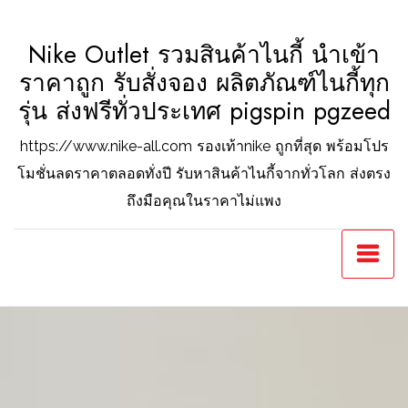
Skip
to
Nike Outlet รวมสินค้าไนกี้ นำเข้า
content
ราคาถูก รับสั่งจอง ผลิตภัณฑ์ไนกี้ทุก
รุ่น ส่งฟรีทั่วประเทศ pigspin pgzeed
https://www.nike-all.com รองเท้าnike ถูกที่สุด พร้อมโปร
โมชั่นลดราคาตลอดทั่งปี รับหาสินค้าไนกี้จากทั่วโลก ส่งตรง
ถึงมือคุณในราคาไม่แพง