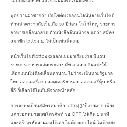
ไม่เกลื่อนกลาด แล้วก็ระบบลงทะเบียนที่เร็ว
พูดขวานผ่าซากว่า เว็บไซต์หวยออนไลน์หลายเว็บไซต์
ทำหน้าตาราวกับเว็บเมื่อ 10 ปีก่อน โลโก้ใหญ่ รายการ
อาหารเกลื่อนกลาด ตัวหนังสือล้นหน้าจอ แต่ว่า สมัคร
สมาชิก lotto432 ไม่เป็นเช่นนั้นเลย
หน้าเว็บไซต์lotto432ออกแบบมาเรียบง่าย มีแถบ
รายการอาหารแจ่มกระจ่าง มีพวกสลากกินแบ่งให้
เลือกแบบไม่ต้องเลื่อนหานาน ไม่ว่าจะเป็นหวยรัฐบาล
ไทย ลอตเตอรี่ลาว ลอตเตอรี่ฮานอย ลอตเตอรี่หุ้น หรือ
ยี่กี ก็เลือกได้ในทันทีจากหน้าหลัก
การลงทะเบียนสมัครสมาชิก lotto432ก็ง่ายมาก เพียง
แค่กรอกหมายเลขโทรศัพท์ รอ OTP ไม่เกิน 1 นาที
และสร้างรหัสผ่านเองได้เลย ไม่ต้องแอดไลน์ ไม่ต้องส่ง