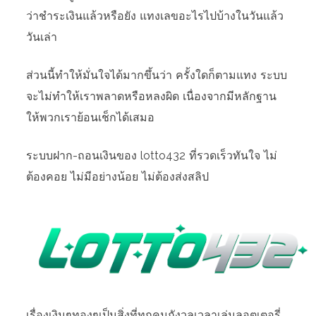
ว่าชำระเงินแล้วหรือยัง แทงเลขอะไรไปบ้างในวันแล้ว
วันเล่า
ส่วนนี้ทำให้มั่นใจได้มากขึ้นว่า ครั้งใดก็ตามแทง ระบบ
จะไม่ทำให้เราพลาดหรือหลงผิด เนื่องจากมีหลักฐาน
ให้พวกเราย้อนเช็กได้เสมอ
ระบบฝาก-ถอนเงินของ lotto432 ที่รวดเร็วทันใจ ไม่
ต้องคอย ไม่มีอย่างน้อย ไม่ต้องส่งสลิป
เรื่องเงินๆทองๆเป็นสิ่งที่ทุกคนกังวลเวลาเล่นลอตเตอรี่