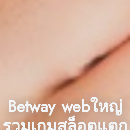
Betway webใหญ่
รวมเกมสล็อตแตก