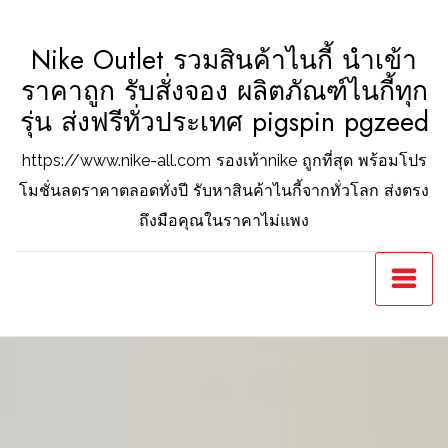
Skip
to
Nike Outlet รวมสินค้าไนกี้ นำเข้า
content
ราคาถูก รับสั่งจอง ผลิตภัณฑ์ไนกี้ทุก
รุ่น ส่งฟรีทั่วประเทศ pigspin pgzeed
https://www.nike-all.com รองเท้าnike ถูกที่สุด พร้อมโปร
โมชั่นลดราคาตลอดทั่งปี รับหาสินค้าไนกี้จากทั่วโลก ส่งตรง
ถึงมือคุณในราคาไม่แพง