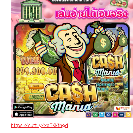
https://cutt.ly/xeBWfn9d