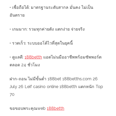
• เชื่อถือได้: มาตรฐานระดับสากล มั่นคง ไม่เป็น
อันตราย
• เกมมาก: รวมทุกค่ายดัง แตกง่าย จ่ายจริง
• รวดเร็ว: ระบบออโต้ไวที่สุดในยุคนี้
• ดูแลดี:
188betth
แอดไม่นมืออาชีพพร้อมซัพพอร์ต
ตลอด 24 ชั่วโมง
ฝาก-ถอน ไม่มีขั้นต่ำ 188bet 188betths.com 26
July 26 Leif casino online 188betth แตกหนัก Top
70
ขอขอบพระคุณweb
188betth