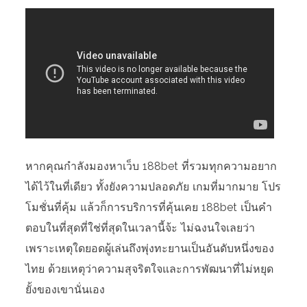
หากคุณกำลังมองหาเว็บ 188bet ที่รวมทุกความอยาก
ได้ไว้ในที่เดียว ทั้งยังความปลอดภัย เกมที่มากมาย โปร
โมชั่นที่คุ้ม แล้วก็การบริการที่คุ้นเคย 188bet เป็นคำ
ตอบในที่สุดที่ใช่ที่สุดในเวลานี้จ้ะ ไม่ฉงนใจเลยว่า
เพราะเหตุใดยอดผู้เล่นถึงพุ่งทะยานเป็นอันดับหนึ่งของ
ไทย ด้วยเหตุว่าความสุจริตใจและการพัฒนาที่ไม่หยุด
ยั้งของเขานั่นเอง