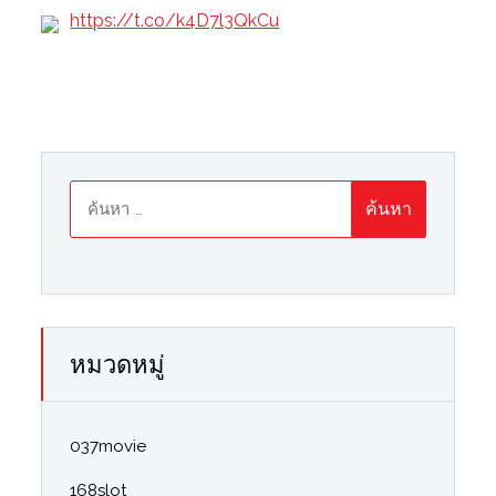
https://t.co/k4D7l3QkCu
ค้นหา
สำหรับ:
หมวดหมู่
037movie
168slot