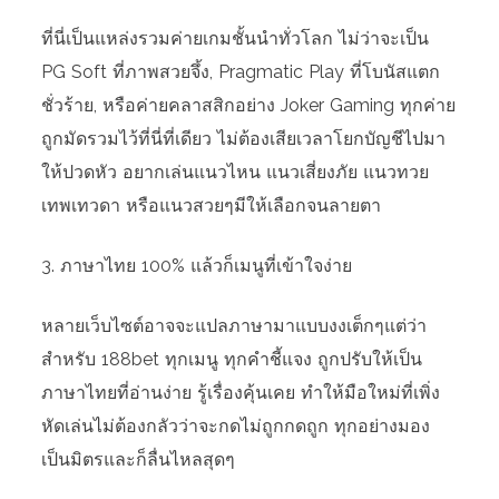
ที่นี่เป็นแหล่งรวมค่ายเกมชั้นนำทั่วโลก ไม่ว่าจะเป็น
PG Soft ที่ภาพสวยจึ้ง, Pragmatic Play ที่โบนัสแตก
ชั่วร้าย, หรือค่ายคลาสสิกอย่าง Joker Gaming ทุกค่าย
ถูกมัดรวมไว้ที่นี่ที่เดียว ไม่ต้องเสียเวลาโยกบัญชีไปมา
ให้ปวดหัว อยากเล่นแนวไหน แนวเสี่ยงภัย แนวทวย
เทพเทวดา หรือแนวสวยๆมีให้เลือกจนลายตา
3. ภาษาไทย 100% แล้วก็เมนูที่เข้าใจง่าย
หลายเว็บไซต์อาจจะแปลภาษามาแบบงงเต็กๆแต่ว่า
สำหรับ 188bet ทุกเมนู ทุกคำชี้แจง ถูกปรับให้เป็น
ภาษาไทยที่อ่านง่าย รู้เรื่องคุ้นเคย ทำให้มือใหม่ที่เพิ่ง
หัดเล่นไม่ต้องกลัวว่าจะกดไม่ถูกกดถูก ทุกอย่างมอง
เป็นมิตรและก็ลื่นไหลสุดๆ