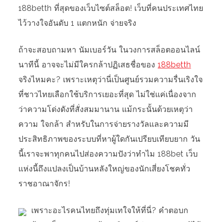
188betth ที่สุดของเว็บไซต์สล็อต! เว็บที่คนประเทศไทย
ไว้วางใจอันดับ 1 แตกหนัก จ่ายจริง
ถ้าจะสอบถามหา นัมเบอร์วัน ในวงการสล็อตออนไลน์
นาทีนี้ อาจจะไม่มีใครกล้าปฏิเสธชื่อของ
188betth
จริงไหมคะ? เพราะเหตุว่านี่เป็นศูนย์รวมความรื่นเริงใจ
ที่ชาวไทยเลือกใช้บริการเยอะที่สุด ไม่ใช่แค่เนื่องจาก
ว่าความโด่งดังที่สั่งสมมานาน แม้กระนั้นด้วยเหตุว่า
ความ ใจกล้า สำหรับในการจ่ายรางวัลและความมี
ประสิทธิภาพของระบบที่หาผู้ใดกันเปรียบเทียบยาก วัน
นี้เราจะพาทุกคนไปส่องความปังว่าทำไม 188bet เว็บ
แห่งนี้ถึงแปลงเป็นบ้านหลังใหญ่ของนักเสี่ยงโชคทั่ว
ราชอาณาจักร!
เพราะอะไรคนไทยถึงทุ่มเทใจให้ที่นี่? คำตอบก