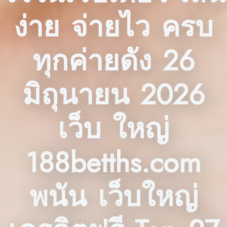
ง่าย จ่ายไว ครบ
ทุกค่ายดัง 26
มิถุนายน 2026
เว็บ ใหญ่
188betths.com
พนัน เว็บใหญ่