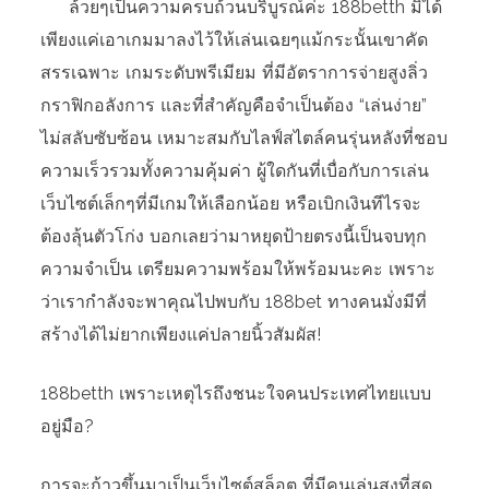
ล้วยๆเป็นความครบถ้วนบริบูรณ์ค่ะ 188betth มิได้
เพียงแค่เอาเกมมาลงไว้ให้เล่นเฉยๆแม้กระนั้นเขาคัด
สรรเฉพาะ เกมระดับพรีเมียม ที่มีอัตราการจ่ายสูงลิ่ว
กราฟิกอลังการ และที่สำคัญคือจำเป็นต้อง “เล่นง่าย”
ไม่สลับซับซ้อน เหมาะสมกับไลฟ์สไตล์คนรุ่นหลังที่ชอบ
ความเร็วรวมทั้งความคุ้มค่า ผู้ใดกันที่เบื่อกับการเล่น
เว็บไซต์เล็กๆที่มีเกมให้เลือกน้อย หรือเบิกเงินทีไรจะ
ต้องลุ้นตัวโก่ง บอกเลยว่ามาหยุดป้ายตรงนี้เป็นจบทุก
ความจำเป็น เตรียมความพร้อมให้พร้อมนะคะ เพราะ
ว่าเรากำลังจะพาคุณไปพบกับ 188bet ทางคนมั่งมีที่
สร้างได้ไม่ยากเพียงแค่ปลายนิ้วสัมผัส!
188betth เพราะเหตุไรถึงชนะใจคนประเทศไทยแบบ
อยู่มือ?
การจะก้าวขึ้นมาเป็นเว็บไซต์สล็อต ที่มีคนเล่นสูงที่สุด