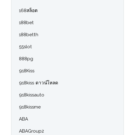
168สล็อต
188bet
188betth
55slot
888pg
918Kiss
918kiss ดาวน์โหลด
918kissauto
918kissme
ABA
ABAGroup2