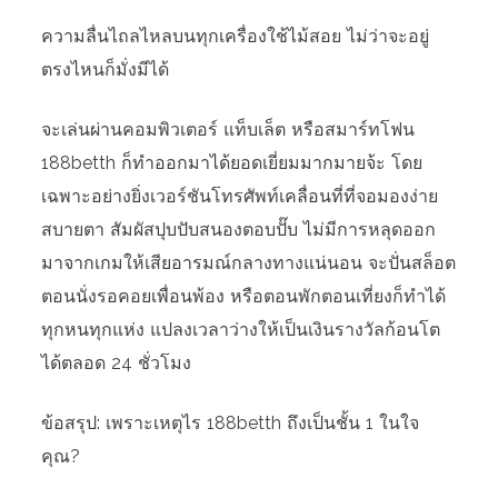
ความลื่นไถลไหลบนทุกเครื่องใช้ไม้สอย ไม่ว่าจะอยู่
ตรงไหนก็มั่งมีได้
จะเล่นผ่านคอมพิวเตอร์ แท็บเล็ต หรือสมาร์ทโฟน
188betth ก็ทำออกมาได้ยอดเยี่ยมมากมายจ้ะ โดย
เฉพาะอย่างยิ่งเวอร์ชันโทรศัพท์เคลื่อนที่ที่จอมองง่าย
สบายตา สัมผัสปุบปับสนองตอบปั๊บ ไม่มีการหลุดออก
มาจากเกมให้เสียอารมณ์กลางทางแน่นอน จะปั่นสล็อต
ตอนนั่งรอคอยเพื่อนพ้อง หรือตอนพักตอนเที่ยงก็ทำได้
ทุกหนทุกแห่ง แปลงเวลาว่างให้เป็นเงินรางวัลก้อนโต
ได้ตลอด 24 ชั่วโมง
ข้อสรุป: เพราะเหตุไร 188betth ถึงเป็นชั้น 1 ในใจ
คุณ?