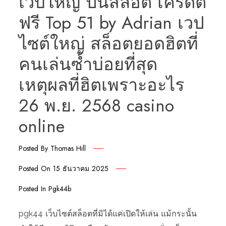
เว็บใหญ่ ปั่นสล็อต เครดิต
ฟรี Top 51 by Adrian เวป
ไซต์ใหญ่ สล็อตยอดฮิตที่
คนเล่นซ้ำบ่อยที่สุด
เหตุผลที่ฮิตเพราะอะไร
26 พ.ย. 2568 casino
online
Posted By
Thomas Hill
Posted On
15 ธันวาคม 2025
Posted In
Pgk44b
pgk44 เว็บไซต์สล็อตที่มิได้แค่เปิดให้เล่น แม้กระนั้น