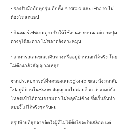
• รองรับมือถือทุกรุ่น อีกทั้ง Android และ iPhone ไม่
ต้องโหลดแอป
• อินเตอร์เฟซเกมถูกปรับให้ใช้งานง่ายบนจอเล็ก กดปุ่ม
ต่างๆได้สะดวก ไม่พลาดจังหวะหมุน
• สามารถเล่นขณะเดินทางหรืออยู่บ้านนอกได้จริง โดย
ไม่ต้องกลัวสัญญาณหลุด
จากประสบการณ์ที่ทดลองเล่นpgk44b ขณะนั่งรถกลับ
ไปอยู่ที่บ้านในชนบท สัญญาณไม่ค่อยดี แต่ว่าเกมก็ยัง
โหลดเข้าได้ตามธรรมดา ไม่หลุดไม่ค้าง ซึ่งเว็บอื่นทำ
แบบงี้ไม่ได้จริงๆครับผม
สรุปท้ายที่สุดจากจิตใจผู้ที่ไม่ได้ตั้งใจจะติดสล็อต แต่