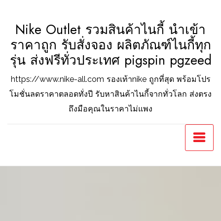
Skip
to
Nike Outlet รวมสินค้าไนกี้ นำเข้า
content
ราคาถูก รับสั่งจอง ผลิตภัณฑ์ไนกี้ทุก
รุ่น ส่งฟรีทั่วประเทศ pigspin pgzeed
https://www.nike-all.com รองเท้าnike ถูกที่สุด พร้อมโปร
โมชั่นลดราคาตลอดทั่งปี รับหาสินค้าไนกี้จากทั่วโลก ส่งตรง
ถึงมือคุณในราคาไม่แพง