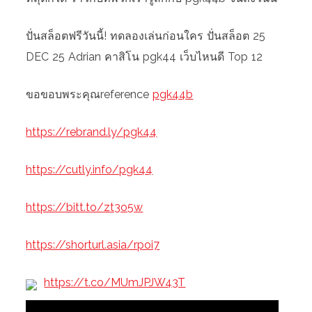
ปั่นสล็อตฟรีวันนี้! ทดลองเล่นก่อนใคร ปั่นสล็อต 25
DEC 25 Adrian คาสิโน pgk44 เว็บไหนดี Top 12
ขอขอบพระคุณreference
pgk44b
https://rebrand.ly/pgk44
https://cutly.info/pgk44
https://bitt.to/zt3o5w
https://shorturl.asia/rpoi7
https://t.co/MUmJPJW43T