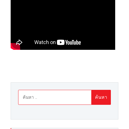
ค้นหา
สำหรับ: