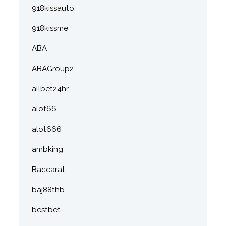
918kissauto
918kissme
ABA
ABAGroup2
allbet24hr
alot66
alot666
ambking
Baccarat
baj88thb
bestbet