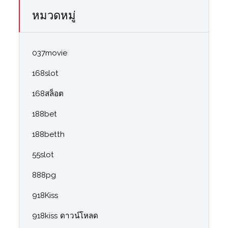
หมวดหมู่
037movie
168slot
168สล็อต
188bet
188betth
55slot
888pg
918Kiss
918kiss ดาวน์โหลด