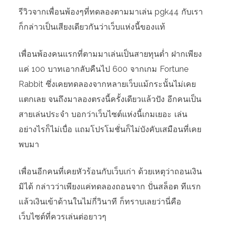
รีวิวจากเพื่อนพ้องๆที่ทดลองตามมาเล่น pgk44 กับเรา
ก็กล่าวเป็นเสียงเดียวกันว่าเว็บแห่งนี้ของแท้
เพื่อนพ้องคนแรกที่ตามมาเล่นเป็นสายทุนต่ำ ฝากเพียง
แค่ 100 บาทเอากลับคืนไป 600 จากเกม Fortune
Rabbit ซึ่งเคยทดลองจากหลายเว็บแม้กระนั้นไม่เคย
แตกเลย จนถึงมาลองตรงนี้ครั้งเดียวแล้วปัง อีกคนเป็น
สายเล่นประจำ บอกว่าเว็บไซต์แห่งนี้เกมเยอะ เล่น
อย่างไรก็ไม่เบื่อ แถมโปรโมชั่นก็ไม่บังคับเสมือนที่เคย
พบมา
เพื่อนอีกคนที่เคยหัวร้อนกับเว็บเก่า ด้วยเหตุว่าถอนเงิน
มิได้ กล่าวว่าเพียงแค่ทดลองถอนจาก ปั่นสล็อต ทีแรก
แล้วเงินเข้าด้านในไม่กี่วินาที ก็ทราบเลยว่านี่คือ
เว็บไซต์ที่ควรเล่นต่อยาวๆ