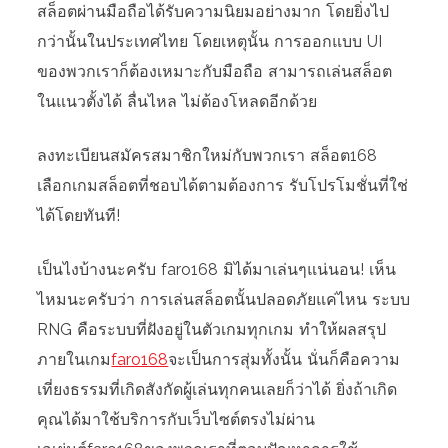
สล็อตผ่านมือถือได้รับความนิยมอย่างมาก โดยยิ่งไป
กว่านั้นในประเทศไทย โดยเหตุนั้น การออกแบบ UI
ของพวกเราก็ต้องเหมาะกับมือถือ สามารถเล่นสล็อต
ในแนวตั้งได้ ลื่นไหล ไม่ต้องโหลดอีกด้วย
ลงทะเบียนสมัครสมาชิกใหม่กับพวกเรา สล็อต168
เลือกเกมสล็อตที่ชอบได้ตามต้องการ รับโปรโมชั่นที่ใช่
ได้โดยทันที!
เป็นไงบ้างนะครับ faro168 มิได้มาเล่นๆแน่นอน! เห็น
ไหมนะครับว่า การเล่นสล็อตนั้นปลอดภัยแค่ไหน ระบบ
RNG คือระบบที่ฝังอยู่ในตัวเกมทุกเกม ทำให้ผลสรุป
ภายในเกม
faro168
จะเป็นการสุ่มทั้งนั้น นั่นก็คือความ
เที่ยงธรรมที่เกิดสังกัดผู้เล่นทุกคนเลยก็ว่าได้ ยิ่งถ้าเกิด
คุณได้มาใช้บริการกับเว็บไซต์ตรงไม่ผ่าน