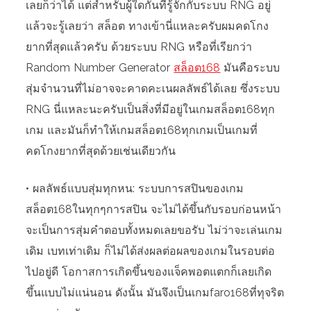
เลยก็ว่าได้ แต่สำหรับผู้ใดกันที่รู้จักกับระบบ RNG อยู่
แล้วจะรู้เลยว่า สล็อต ทางเข้านี่แหละครับผมคดโกง
ยากที่สุดแล้วครับ ด้วยระบบ RNG หรือที่เรียกว่า
Random Number Generator
สล็อต168
มันคือระบบ
สุ่มจำนวนที่ไม่อาจจะคาดคะเนผลลัพธ์ได้เลย ซึ่งระบบ
RNG นี่แหละนะครับเป็นสิ่งที่มีอยู่ในเกมสล็อต168ทุก
เกม และมันก็ทำให้เกมสล็อต168ทุกเกมเป็นเกมที่
คดโกงยากที่สุดด้วยเช่นเดียวกัน
• ผลลัพธ์แบบสุ่มทุกหน: ระบบการสปินของเกม
สล็อต168ในทุกๆการสปิน จะไม่ได้ขึ้นกับรอบก่อนหน้า
จะเป็นการสุ่มคำตอบทั้งหมดเลยขอรับ ไม่ว่าจะเล่นเกม
เดิม เบทเท่าเดิม ก็ไม่ได้ส่งผลต่อผลของเกมในรอบต่อ
ไปอยู่ดี โอกาสการเกิดขึ้นของแจ็คพอตแตกก็เลยเกิด
ขึ้นแบบไม่แน่นอน ดังนั้น มันจึงเป็นเกมfaro168ที่ทุจริต