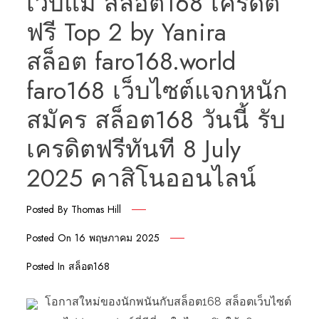
เว็บแม่ สล็อต168 เครดิต
ฟรี Top 2 by Yanira
สล็อต faro168.world
faro168 เว็บไซต์แจกหนัก
สมัคร สล็อต168 วันนี้ รับ
เครดิตฟรีทันที 8 July
2025 คาสิโนออนไลน์
Posted By
Thomas Hill
Posted On
16 พฤษภาคม 2025
Posted In
สล็อต168
โอกาสใหม่ของนักพนันกับสล็อต168 สล็อตเว็บไซต์