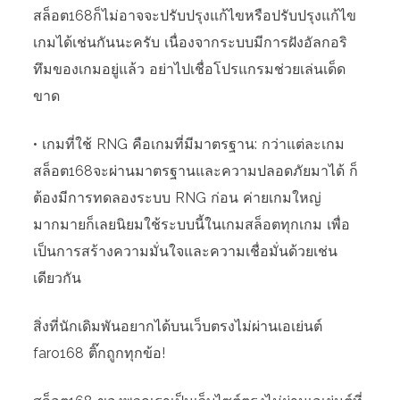
สล็อต168ก็ไม่อาจจะปรับปรุงแก้ไขหรือปรับปรุงแก้ไข
เกมได้เช่นกันนะครับ เนื่องจากระบบมีการฝังอัลกอริ
ทึมของเกมอยู่แล้ว อย่าไปเชื่อโปรแกรมช่วยเล่นเด็ด
ขาด
• เกมที่ใช้ RNG คือเกมที่มีมาตรฐาน: กว่าแต่ละเกม
สล็อต168จะผ่านมาตรฐานและความปลอดภัยมาได้ ก็
ต้องมีการทดลองระบบ RNG ก่อน ค่ายเกมใหญ่
มากมายก็เลยนิยมใช้ระบบนี้ในเกมสล็อตทุกเกม เพื่อ
เป็นการสร้างความมั่นใจและความเชื่อมั่นด้วยเช่น
เดียวกัน
สิ่งที่นักเดิมพันอยากได้บนเว็บตรงไม่ผ่านเอเย่นต์
faro168 ติ๊กถูกทุกข้อ!