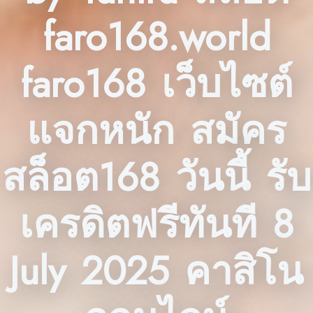
faro168.world
faro168 เว็บไซต์
แจกหนัก สมัคร
สล็อต168 วันนี้ รับ
เครดิตฟรีทันที 8
July 2025 คาสิโน