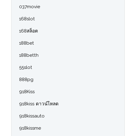
037movie
168slot
168สล็อต
188bet
188betth
55slot
888pg
918Kiss
918kiss ดาวน์โหลด
918kissauto
918kissme