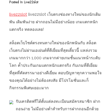
Posted In
Live22slot
live22slot
live22slot เว็บตรงช่องทางใหม่ของนักเดิม
พัน เดิมพันง่าย ฝากถอนไม่มีอย่างน้อย เกมแตกหนัก
แตกจริง ทดลองเลย!
สล็อตเว็บไซต์ตรงหนทางใหม่ของนักพนันกับ สล็อต
เว็บตรงไม่ผ่านเอเย่นต์ที่ดีเยี่ยมที่สุดเดี๋ยวนี้ แหล่งรวม
เกมมากกว่า 1,000 เกมจากค่ายเกมชั้นแนวหน้าระดับ
โลก ค้ำประกันเกมแตกหนักแตกจริง กับเกมที่ดีเยี่ยม
ที่สุดที่คัดสรรมาอย่างดีเยี่ยม ตอบปัญหาทุกความพอใจ
ของคุณได้อย่างไม่ต้องสงสัย มีโปรโมชั่นและก็
กิจกรรมพิเศษเยอะมาก
รับเครดิตฟรีได้ตั้งแต่ลงทะเบียนสมัครสมาชิก ฝาก
ถอนง่าย ไม่มีอย่างต่ำสำหรับการฝากถอนอีกด้วย