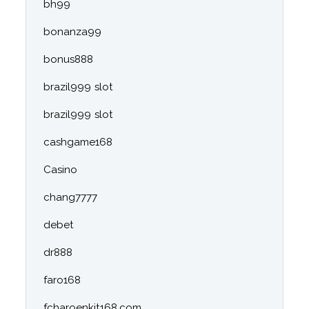
bh99
bonanza99
bonus888
brazil999 slot
brazil999 slot
cashgame168
Casino
chang7777
debet
dr888
faro168
fcharoenkit168.com