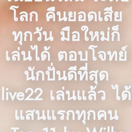
โลก คืนยอดเสีย
ทุกวัน มือใหม่ก็
เล่นได้ ตอบโจทย์
นักปั่นดีที่สุด
live22 เล่นแล้ว ได้
แสนแรกทุกคน