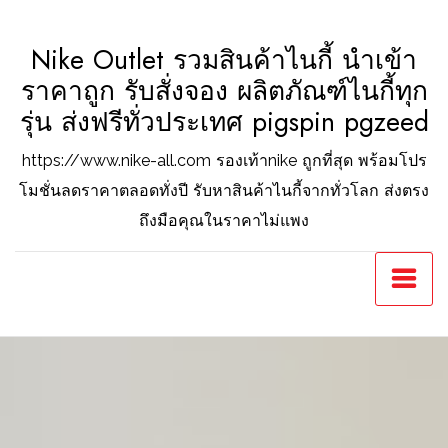
Skip
to
Nike Outlet รวมสินค้าไนกี้ นำเข้า
content
ราคาถูก รับสั่งจอง ผลิตภัณฑ์ไนกี้ทุก
รุ่น ส่งฟรีทั่วประเทศ pigspin pgzeed
https://www.nike-all.com รองเท้าnike ถูกที่สุด พร้อมโปร
โมชั่นลดราคาตลอดทั่งปี รับหาสินค้าไนกี้จากทั่วโลก ส่งตรง
ถึงมือคุณในราคาไม่แพง