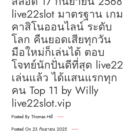
สล็อต 17 กันยายน 2568
live22slot มาตรฐาน เกม
คาสิโนออนไลน์ ระดับ
โลก คืนยอดเสียทุกวัน
มือใหม่ก็เล่นได้ ตอบ
โจทย์นักปั่นดีที่สุด live22
เล่นแล้ว ได้แสนแรกทุก
คน Top 11 by Willy
live22slot.vip
Posted By
Thomas Hill
Posted On
23 กันยายน 2025