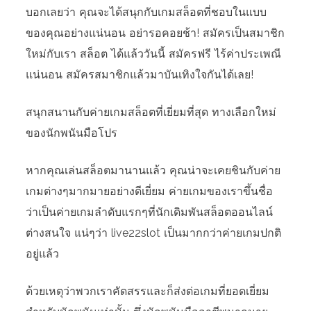
บอกเลยว่า คุณจะได้สนุกกับเกมสล็อตที่ชอบในแบบ
ของคุณอย่างแน่นอน อย่ารอคอยช้า! สมัครเป็นสมาชิก
ใหม่กับเรา สล็อต ได้แล้ววันนี้ สมัครฟรี ไร้ค่าประเพณี
แน่นอน สมัครสมาชิกแล้วมาบันเทิงใจกันได้เลย!
สนุกสนานกับค่ายเกมสล็อตที่เยี่ยมที่สุด ทางเลือกใหม่
ของนักพนันมือโปร
หากคุณเล่นสล็อตมานานแล้ว คุณน่าจะเคยชินกับค่าย
เกมต่างๆมากมายอย่างดีเยี่ยม ค่ายเกมของเราขึ้นชื่อ
ว่าเป็นค่ายเกมลำดับแรกๆที่นักเดิมพันสล็อตออนไลน์
ต่างสนใจ แน่ๆว่า live22slot เป็นมากกว่าค่ายเกมปกติ
อยู่แล้ว
ด้วยเหตุว่าพวกเราคัดสรรและก็ส่งต่อเกมที่ยอดเยี่ยม