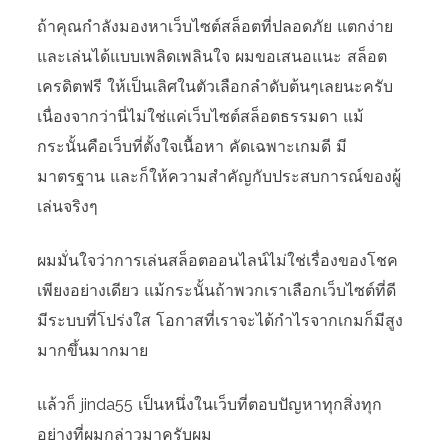
ถ้าคุณกำลังมองหาเว็บไซต์สล็อตที่ปลอดภัย แตกง่าย
และเล่นได้แบบเพลิดเพลินใจ ผมขอเสนอแนะ สล็อต
เครดิตฟรี ให้เป็นเลิศในตัวเลือกลำดับต้นๆเลยนะครับ
เนื่องจากว่านี่ไม่ใช่แค่เว็บไซต์สล็อตธรรมดา แม้
กระนั้นคือเว็บที่ตั้งใจเนื้อหา คัดเฉพาะเกมดี มี
มาตรฐาน และก็ให้ความสำคัญกับประสบการณ์ของผู้
เล่นจริงๆ
ผมมั่นใจว่าการเล่นสล็อตออนไลน์ไม่ใช่เรื่องของโชค
เพียงอย่างเดียว แม้กระนั้นถ้าพวกเราเลือกเว็บไซต์ที่ดี
มีระบบที่โปร่งใส โอกาสที่เราจะได้กำไรจากเกมก็มีสูง
มากขึ้นมากมาย
แล้วก็ jinda55 เป็นหนึ่งในเว็บที่ตอบปัญหาทุกสิ่งทุก
อย่างที่ผมกล่าวมาครับผม