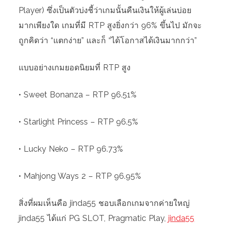
Player) ซึ่งเป็นตัวบ่งชี้ว่าเกมนั้นคืนเงินให้ผู้เล่นบ่อย
มากเพียงใด เกมที่มี RTP สูงยิ่งกว่า 96% ขึ้นไป มักจะ
ถูกคิดว่า “แตกง่าย” และก็ “ได้โอกาสได้เงินมากกว่า”
แบบอย่างเกมยอดนิยมที่ RTP สูง
• Sweet Bonanza – RTP 96.51%
• Starlight Princess – RTP 96.5%
• Lucky Neko – RTP 96.73%
• Mahjong Ways 2 – RTP 96.95%
สิ่งที่ผมเห็นคือ jinda55 ชอบเลือกเกมจากค่ายใหญ่
jinda55 ได้แก่ PG SLOT, Pragmatic Play,
jinda55