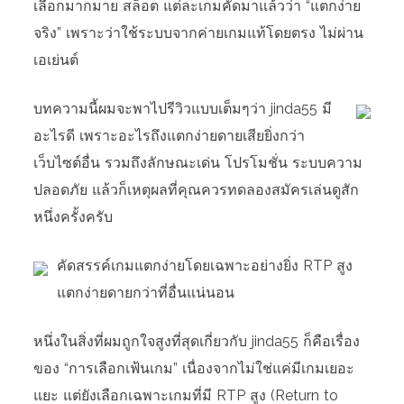
เลือกมากมาย สล็อต แต่ละเกมคัดมาแล้วว่า “แตกง่าย
จริง” เพราะว่าใช้ระบบจากค่ายเกมแท้โดยตรง ไม่ผ่าน
เอเย่นต์
บทความนี้ผมจะพาไปรีวิวแบบเต็มๆว่า jinda55 มี
อะไรดี เพราะอะไรถึงแตกง่ายดายเสียยิ่งกว่า
เว็บไซต์อื่น รวมถึงลักษณะเด่น โปรโมชั่น ระบบความ
ปลอดภัย แล้วก็เหตุผลที่คุณควรทดลองสมัครเล่นดูสัก
หนึ่งครั้งครับ
คัดสรรค์เกมแตกง่ายโดยเฉพาะอย่างยิ่ง RTP สูง
แตกง่ายดายกว่าที่อื่นแน่นอน
หนึ่งในสิ่งที่ผมถูกใจสูงที่สุดเกี่ยวกับ jinda55 ก็คือเรื่อง
ของ “การเลือกเฟ้นเกม” เนื่องจากไม่ใช่แค่มีเกมเยอะ
แยะ แต่ยังเลือกเฉพาะเกมที่มี RTP สูง (Return to