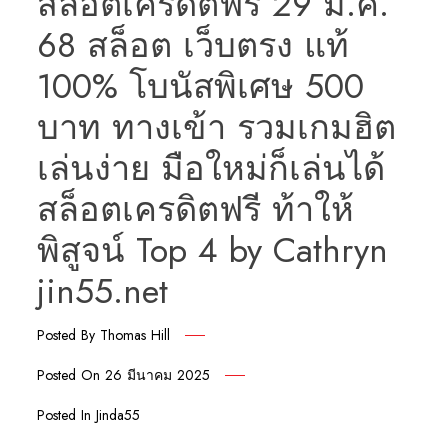
สล็อตเครดิตฟรี 29 มี.ค.
68 สล็อต เว็บตรง แท้
100% โบนัสพิเศษ 500
บาท ทางเข้า รวมเกมฮิต
เล่นง่าย มือใหม่ก็เล่นได้
สล็อตเครดิตฟรี ท้าให้
พิสูจน์ Top 4 by Cathryn
jin55.net
Posted By
Thomas Hill
Posted On
26 มีนาคม 2025
Posted In
Jinda55