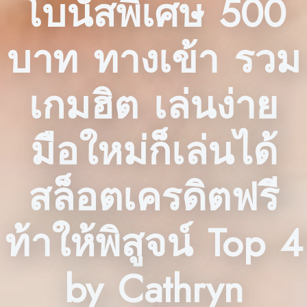
โบนัสพิเศษ 500
บาท ทางเข้า รวม
เกมฮิต เล่นง่าย
มือใหม่ก็เล่นได้
สล็อตเครดิตฟรี
ท้าให้พิสูจน์ Top 4
by Cathryn