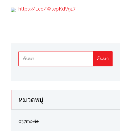
https://t.co/WtepKdV917
ค้นหา
สำหรับ:
หมวดหมู่
037movie