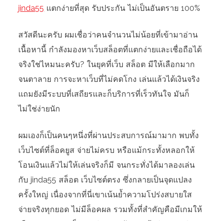
jinda55
แตกง่ายที่สุด รับประกัน ไม่เป็นอันตราย 100%
สวัสดีนะครับ ผมเชื่อว่าคนจำนวนไม่น้อยที่เข้ามาอ่าน
เนื้อหานี้ กำลังมองหาเว็บสล็อตที่แตกง่ายและเชื่อถือได้
จริงใช่ไหมนะครับ? ในยุคที่เว็บ สล็อต มีให้เลือกมาก
จนตาลาย การจะหาเว็บที่ไม่คดโกง เล่นแล้วได้เงินจริง
แถมยังมีระบบที่เสถียรและก็บริการที่เร็วทันใจ มันก็
ไม่ใช่ง่ายนัก
ผมเองก็เป็นคนๆหนึ่งที่ผ่านประสบการณ์มามาก พบทั้ง
เว็บไซต์ที่ล็อคยูส จ่ายไม่ครบ หรือแม้กระทั้งหลอกให้
โอนเงินแล้วไม่ให้เล่นจริงก็มี จนกระทั่งได้มาลองเล่น
กับ jinda55 สล็อต เว็บไซต์ตรง ซึ่งกลายเป็นจุดแปลง
ครั้งใหญ่ เนื่องจากที่นี่เขาเน้นย้ำความโปร่งสบายใส
จ่ายจริงทุกยอด ไม่มีล็อคผล รวมทั้งที่สำคัญคือมีเกมให้