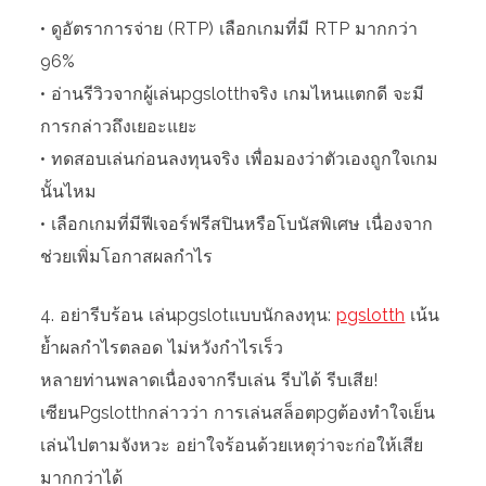
• ดูอัตราการจ่าย (RTP) เลือกเกมที่มี RTP มากกว่า
96%
• อ่านรีวิวจากผู้เล่นpgslotthจริง เกมไหนแตกดี จะมี
การกล่าวถึงเยอะแยะ
• ทดสอบเล่นก่อนลงทุนจริง เพื่อมองว่าตัวเองถูกใจเกม
นั้นไหม
• เลือกเกมที่มีฟีเจอร์ฟรีสปินหรือโบนัสพิเศษ เนื่องจาก
ช่วยเพิ่มโอกาสผลกำไร
4. อย่ารีบร้อน เล่นpgslotแบบนักลงทุน:
pgslotth
เน้น
ย้ำผลกำไรตลอด ไม่หวังกำไรเร็ว
หลายท่านพลาดเนื่องจากรีบเล่น รีบได้ รีบเสีย!
เซียนPgslotthกล่าวว่า การเล่นสล็อตpgต้องทำใจเย็น
เล่นไปตามจังหวะ อย่าใจร้อนด้วยเหตุว่าจะก่อให้เสีย
มากกว่าได้