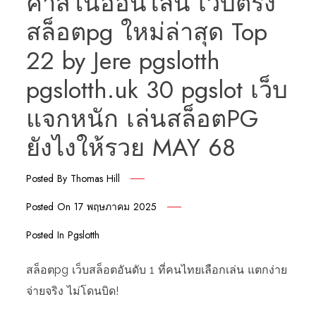
คาสิโนออนไลน์ เว็บตรง
สล็อตpg ใหม่ล่าสุด Top
22 by Jere pgslotth
pgslotth.uk 30 pgslot เว็บ
แจกหนัก เล่นสล็อตPG
ยังไงให้รวย MAY 68
Posted By
Thomas Hill
Posted On
17 พฤษภาคม 2025
Posted In
Pgslotth
สล็อตpg เว็บสล็อตอันดับ 1 ที่คนไทยเลือกเล่น แตกง่าย
จ่ายจริง ไม่โดนบิด!