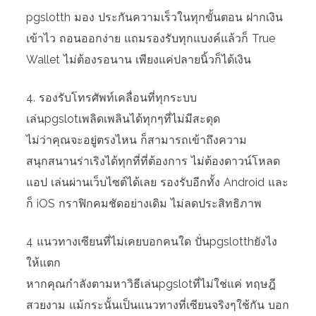
pgslotth มอง ประกันความเร็วในทุกขั้นตอน ฝากเงิน
เข้าไว ถอนออกง่าย แถมรองรับทุกแบงค์แล้วก็ True
Wallet ไม่ต้องรอนาน เพียงแค่ปลายนิ้วก็ได้เงิน
4. รองรับโทรศัพท์เคลื่อนที่ทุกระบบ
เล่นpgslotเพลิดเพลินได้ทุกๆที่ไม่มีสะดุด
ไม่ว่าคุณจะอยู่ตรงไหน ก็สามารถเข้าถึงความ
สนุกสนานร่าเริงได้ทุกที่ที่ต้องการ ไม่ต้องดาวน์โหลด
แอป เล่นผ่านเว็บไซต์ได้เลย รองรับอีกทั้ง Android และ
ก็ iOS กราฟิกคมชัดอย่างเดิม ไม่ลดประสิทธิภาพ
4 แนวทางเซียนที่ไม่เคยบอกคนใด ปั่นpgslotthยังไง
ให้แตก
หากคุณกำลังตามหาวิธีเล่นpgslotที่ไม่ใช่แค่ ทฤษฎี
สวยงาม แม้กระนั้นเป็นแนวทางที่เซียนจริงๆใช้กัน บอก