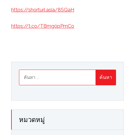
https://shorturl.asia/8SQaH
https://t.co/TBmg0pPmCo
ค้นหา
สำหรับ:
หมวดหมู่