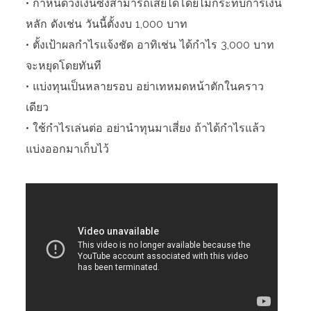
• กำหนดวงเงินซึ่งสามารถเสียได้โดยไม่กระทบการเงิน
หลัก ดังเช่น วันนี้ตั้งงบ 1,000 บาท
• ตั้งเป้าผลกำไรแจ้งชัด อาทิเช่น ได้กำไร 3,000 บาท
จะหยุดโดยทันที
• แบ่งทุนเป็นหลายรอบ อย่าเทหมดหน้าตักในคราว
เดียว
• ใช้กำไรเล่นต่อ อย่านำทุนมาเสี่ยง ถ้าได้กำไรแล้ว
แบ่งออกมาเก็บไว้