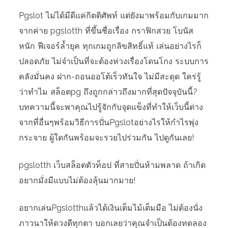
Pgslot ไม่ได้มีดีแค่กิตติศัพท์ แต่ยังมาพร้อมกับเกมมาก
จากค่าย pgslotth ที่ขึ้นชื่อเรื่อง กราฟิกสวย โบนัส
หนัก ฟีเจอร์ล้ำยุค ทุกเกมถูกลิขสิทธิ์แท้ เล่นอย่างไรก็
ปลอดภัย ไม่จำเป็นที่จะต้องห่วงเรื่องโดนโกง ระบบการ
คลังมั่นคง ฝาก-ถอนออโต้เร็วทันใจ ไม่มีสะดุด ใคร่รู้
ว่าทำไม สล็อตpg ถึงถูกกล่าวถึงมากที่สุดปัจจุบันนี้?
บทความนี้จะพาคุณไปรู้จักกับจุดแข็งที่ทำให้เว็บนี้ต่าง
จากที่อื่นๆพร้อมวิธีการปั่นPgslotอย่างไรให้กำไรพุ่ง
กระจาย ผู้ใดกันพร้อมจะรวยไปร่วมกัน ไปดูกันเลย!
pgslotth เว็บสล็อตตัวท็อป ที่สายปั่นห้ามพลาด ถ้าเกิด
อยากมั่งมีแบบไม่ต้องลุ้นมากมาย!
อยากเล่นPgslotthแล้วได้เงินเต็มไม้เต็มมือ ไม่ต้องนั่ง
ภาวนาให้ดวงดีทุกตา บอกเลยว่าคุณจำเป็นต้องทดลอง